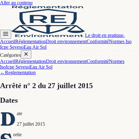
Aller au contenu
Le droit en pratique.
Accueil
Réglementation
Droit environnement
Conformité
Normes Iso
Icpe Seveso
Eau Air Sol
Catégories
Accueil
Réglementation
Droit environnement
Conformité
Normes
Iso
Icpe Seveso
Eau Air Sol
←
Reglementation
Arrêté
n° 2
du 27 juillet 2015
Dates
D
ate
27 juillet 2015
ortie