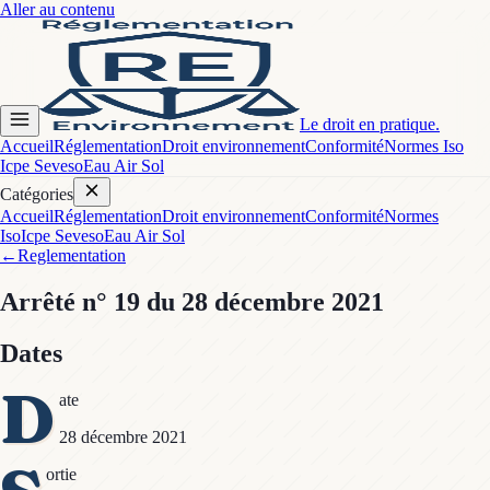
Aller au contenu
Le droit en pratique.
Accueil
Réglementation
Droit environnement
Conformité
Normes Iso
Icpe Seveso
Eau Air Sol
Catégories
Accueil
Réglementation
Droit environnement
Conformité
Normes
Iso
Icpe Seveso
Eau Air Sol
←
Reglementation
Arrêté
n° 19
du 28 décembre 2021
Dates
D
ate
28 décembre 2021
ortie