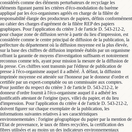
considérés comme des éléments perturbateurs de recyclage les
éléments figurant parmi les critères d'éco-modulation du barème
appliqué par les éco-organismes agréés en charge de la filière de
responsabilité élargie des producteurs de papiers, définis conformément
au cahier des charges d'agrément de la filière REP des papiers
graphiques. Pour l'application du critère 3 de l'article D. 543-212-2,
pour chaque zone de diffusion servie à partir du lieu d'impression, est
considérée comme le centre principal de diffusion de la publication, la
préfecture du département où la diffusion moyenne est la plus élevée,
sur la base des chiffres de diffusion imprimée établis par un organisme
offrant la garantie de moyens d'investigation suffisants et notoirement
reconnus comme tels, ayant pour mission la mesure de la diffusion de
la presse. Ces chiffres sont transmis par l'éditeur de publication de
presse à l'éco-organisme auquel il a adhéré. À défaut, la diffusion
imprimée moyenne est attestée sur l'honneur par le donneur d'ordre et
certifiée par un expert-comptable ou un commissaire aux comptes.
Pour justifier du respect du critère 3 de l'article D. 543-212-2, le
donneur d'ordre fournit à l'éco-organisme auquel il a adhéré les
justificatifs attestant de l'origine (pays, ville) du papier, et du lieu
d'impression. Pour l'application du critère 4 de l'article D. 543-212-2,
doivent figurer sur chaque exemplaire de la publication, les
informations suivantes relatives à ses caractéristiques
environnementales : l'origine géographique du papier par la mention de
l'Etat de provenance, le taux de fibres recyclées, la certification des
fibres utilisées et au moins un des indicateurs environnementaux