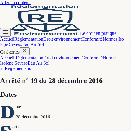
Aller au contenu
Le droit en pratique.
Accueil
Réglementation
Droit environnement
Conformité
Normes Iso
Icpe Seveso
Eau Air Sol
Catégories
Accueil
Réglementation
Droit environnement
Conformité
Normes
Iso
Icpe Seveso
Eau Air Sol
←
Reglementation
Arrêté
n° 19
du 28 décembre 2016
Dates
D
ate
28 décembre 2016
ortie