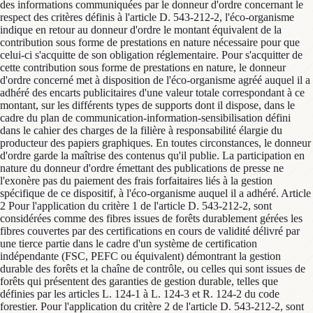
des informations communiquées par le donneur d'ordre concernant le
respect des critères définis à l'article D. 543-212-2, l'éco-organisme
indique en retour au donneur d'ordre le montant équivalent de la
contribution sous forme de prestations en nature nécessaire pour que
celui-ci s'acquitte de son obligation réglementaire. Pour s'acquitter de
cette contribution sous forme de prestations en nature, le donneur
d'ordre concerné met à disposition de l'éco-organisme agréé auquel il a
adhéré des encarts publicitaires d'une valeur totale correspondant à ce
montant, sur les différents types de supports dont il dispose, dans le
cadre du plan de communication-information-sensibilisation défini
dans le cahier des charges de la filière à responsabilité élargie du
producteur des papiers graphiques. En toutes circonstances, le donneur
d'ordre garde la maîtrise des contenus qu'il publie. La participation en
nature du donneur d'ordre émettant des publications de presse ne
l'exonère pas du paiement des frais forfaitaires liés à la gestion
spécifique de ce dispositif, à l'éco-organisme auquel il a adhéré. Article
2 Pour l'application du critère 1 de l'article D. 543-212-2, sont
considérées comme des fibres issues de forêts durablement gérées les
fibres couvertes par des certifications en cours de validité délivré par
une tierce partie dans le cadre d'un système de certification
indépendante (FSC, PEFC ou équivalent) démontrant la gestion
durable des forêts et la chaîne de contrôle, ou celles qui sont issues de
forêts qui présentent des garanties de gestion durable, telles que
définies par les articles L. 124-1 à L. 124-3 et R. 124-2 du code
forestier. Pour l'application du critère 2 de l'article D. 543-212-2, sont