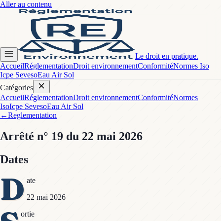
Aller au contenu
Le droit en pratique.
Accueil
Réglementation
Droit environnement
Conformité
Normes Iso
Icpe Seveso
Eau Air Sol
Catégories
Accueil
Réglementation
Droit environnement
Conformité
Normes
Iso
Icpe Seveso
Eau Air Sol
←
Reglementation
Arrêté
n° 19
du 22 mai 2026
Dates
D
ate
22 mai 2026
ortie