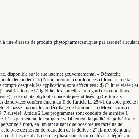
à titre d'essais de produits phytopharmaceutiques par aéronef circulant
igné, disponible sur le site internet gouvernemental « Démarche
agricole demandeur ; b) Nom, prénom, coordonnées et fonction de la
ompte desquels les applications sont effectuées ; d) Culture visée ; e)
stification de l'éligibilité des parcelles au regard des conditions
nce) ; i) Produits phytopharmaceutiques utilisés ; j) Certificats
es de services conformément au II de l'article L. 254-1 du code précité ;
odèle et masse maximale au décollage de l'aéronef ; n) Moyens mis en
9/947 susvisé. Article 2 Les programmes sont conduits de manière à
e : 1° Ils permettent de comparer valablement la qualité de pulvérisation
s personne à bord, en limitant autant que possible les facteurs de
t et le type de moyen de réduction de la dérive ; 2° Ils prévoient une
ancement. Les résultats de cette phase sont documentés et intégrés au