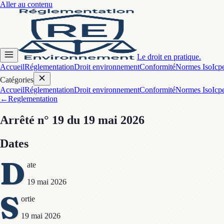
Aller au contenu
Le droit en pratique.
Accueil
Réglementation
Droit environnement
Conformité
Normes Iso
Icp
Catégories
Accueil
Réglementation
Droit environnement
Conformité
Normes Iso
Icp
←
Reglementation
Arrêté
n° 19
du 19 mai 2026
Dates
D
ate
19 mai 2026
S
ortie
19 mai 2026