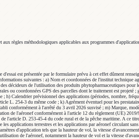
et aux règles méthodologiques applicables aux programmes d'application 
e d'essai est présentée par le formulaire prévu à cet effet dûment rense
nformations suivantes : a) Nom et coordonnées de l'institut technique 
décideurs de l'utilisation des produits phytopharmaceutiques pour le c
 ou coordonnées GPS des parcelles dont le traitement est projeté ; g) Ju
me ; h) Calendrier prévisionnel des applications (périodes, nombre, fréque
article L. 254-3 du même code ; k) Agrément éventuel pour les prestatair
, établi conformément à l'arrêté du 3 avril 2026 susvisé ; m) Marque, m
oitation de l'aéronef conformément à l'article 12 du règlement (UE) 201
 de l'article D. 253-45-4 du code rural et de la pêche maritime. A ce titr
 les applications terrestres et les applications par aéronef circulant san
aramètres d'application tels que la hauteur de vol, la vitesse d'avancemen
'utilisation de l'aéronef, notamment la hauteur de vol et la vitesse d'av