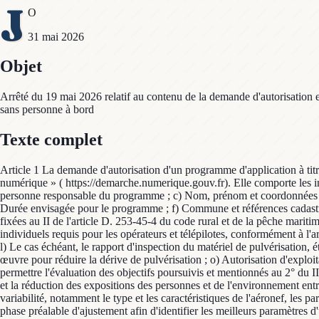
J
O
31 mai 2026
Objet
Arrêté du 19 mai 2026 relatif au contenu de la demande d'autorisation 
sans personne à bord
Texte complet
Article 1 La demande d'autorisation d'un programme d'application à titr
numérique » ( https://demarche.numerique.gouv.fr). Elle comporte les i
personne responsable du programme ; c) Nom, prénom et coordonnées des 
Durée envisagée pour le programme ; f) Commune et références cadastrales
fixées au II de l'article D. 253-45-4 du code rural et de la pêche mariti
individuels requis pour les opérateurs et télépilotes, conformément à l'
l) Le cas échéant, le rapport d'inspection du matériel de pulvérisation
œuvre pour réduire la dérive de pulvérisation ; o) Autorisation d'expl
permettre l'évaluation des objectifs poursuivis et mentionnés au 2° du II
et la réduction des expositions des personnes et de l'environnement entre
variabilité, notamment le type et les caractéristiques de l'aéronef, les p
phase préalable d'ajustement afin d'identifier les meilleurs paramètres d