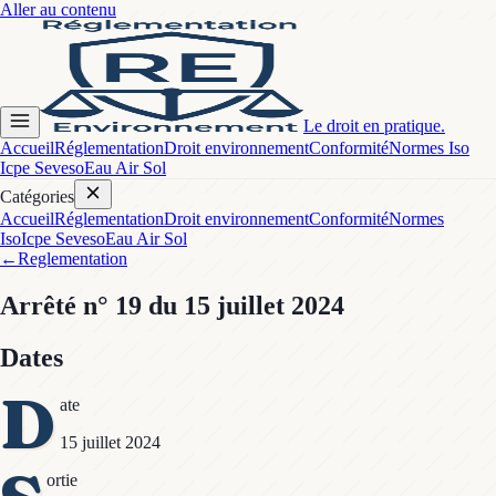
Aller au contenu
Le droit en pratique.
Accueil
Réglementation
Droit environnement
Conformité
Normes Iso
Icpe Seveso
Eau Air Sol
Catégories
Accueil
Réglementation
Droit environnement
Conformité
Normes
Iso
Icpe Seveso
Eau Air Sol
←
Reglementation
Arrêté
n° 19
du 15 juillet 2024
Dates
D
ate
15 juillet 2024
ortie