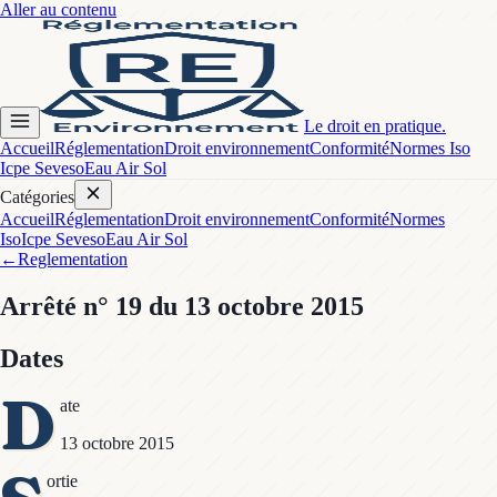
Aller au contenu
Le droit en pratique.
Accueil
Réglementation
Droit environnement
Conformité
Normes Iso
Icpe Seveso
Eau Air Sol
Catégories
Accueil
Réglementation
Droit environnement
Conformité
Normes
Iso
Icpe Seveso
Eau Air Sol
←
Reglementation
Arrêté
n° 19
du 13 octobre 2015
Dates
D
ate
13 octobre 2015
ortie