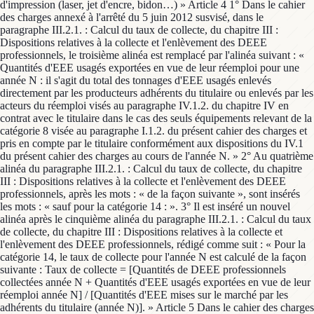
d'impression (laser, jet d'encre, bidon…) » Article 4 1° Dans le cahier
des charges annexé à l'arrêté du 5 juin 2012 susvisé, dans le
paragraphe III.2.1. : Calcul du taux de collecte, du chapitre III :
Dispositions relatives à la collecte et l'enlèvement des DEEE
professionnels, le troisième alinéa est remplacé par l'alinéa suivant : «
Quantités d'EEE usagés exportées en vue de leur réemploi pour une
année N : il s'agit du total des tonnages d'EEE usagés enlevés
directement par les producteurs adhérents du titulaire ou enlevés par les
acteurs du réemploi visés au paragraphe IV.1.2. du chapitre IV en
contrat avec le titulaire dans le cas des seuls équipements relevant de la
catégorie 8 visée au paragraphe I.1.2. du présent cahier des charges et
pris en compte par le titulaire conformément aux dispositions du IV.1
du présent cahier des charges au cours de l'année N. » 2° Au quatrième
alinéa du paragraphe III.2.1. : Calcul du taux de collecte, du chapitre
III : Dispositions relatives à la collecte et l'enlèvement des DEEE
professionnels, après les mots : « de la façon suivante », sont insérés
les mots : « sauf pour la catégorie 14 : ». 3° Il est inséré un nouvel
alinéa après le cinquième alinéa du paragraphe III.2.1. : Calcul du taux
de collecte, du chapitre III : Dispositions relatives à la collecte et
l'enlèvement des DEEE professionnels, rédigé comme suit : « Pour la
catégorie 14, le taux de collecte pour l'année N est calculé de la façon
suivante : Taux de collecte = [Quantités de DEEE professionnels
collectées année N + Quantités d'EEE usagés exportées en vue de leur
réemploi année N] / [Quantités d'EEE mises sur le marché par les
adhérents du titulaire (année N)]. » Article 5 Dans le cahier des charges