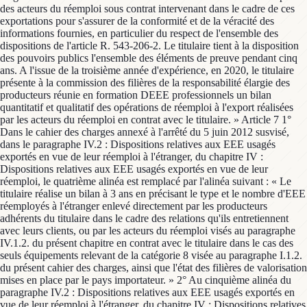
des acteurs du réemploi sous contrat intervenant dans le cadre de ces
exportations pour s'assurer de la conformité et de la véracité des
informations fournies, en particulier du respect de l'ensemble des
dispositions de l'article R. 543-206-2. Le titulaire tient à la disposition
des pouvoirs publics l'ensemble des éléments de preuve pendant cinq
ans. A l'issue de la troisième année d'expérience, en 2020, le titulaire
présente à la commission des filières de la responsabilité élargie des
producteurs réunie en formation DEEE professionnels un bilan
quantitatif et qualitatif des opérations de réemploi à l'export réalisées
par les acteurs du réemploi en contrat avec le titulaire. » Article 7 1°
Dans le cahier des charges annexé à l'arrêté du 5 juin 2012 susvisé,
dans le paragraphe IV.2 : Dispositions relatives aux EEE usagés
exportés en vue de leur réemploi à l'étranger, du chapitre IV :
Dispositions relatives aux EEE usagés exportés en vue de leur
réemploi, le quatrième alinéa est remplacé par l'alinéa suivant : « Le
titulaire réalise un bilan à 3 ans en précisant le type et le nombre d'EEE
réemployés à l'étranger enlevé directement par les producteurs
adhérents du titulaire dans le cadre des relations qu'ils entretiennent
avec leurs clients, ou par les acteurs du réemploi visés au paragraphe
IV.1.2. du présent chapitre en contrat avec le titulaire dans le cas des
seuls équipements relevant de la catégorie 8 visée au paragraphe I.1.2.
du présent cahier des charges, ainsi que l'état des filières de valorisation
mises en place par le pays importateur. » 2° Au cinquième alinéa du
paragraphe IV.2 : Dispositions relatives aux EEE usagés exportés en
vue de leur réemploi à l'étranger, du chapitre IV : Dispositions relatives