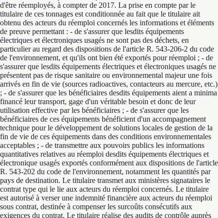
d'être réemployés, à compter de 2017. La prise en compte par le
titulaire de ces tonnages est conditionnée au fait que le titulaire ait
obtenu des acteurs du réemploi concernés les informations et éléments
de preuve permettant : - de s'assurer que lesdits équipements
électriques et électroniques usagés ne sont pas des déchets, en
particulier au regard des dispositions de l'article R. 543-206-2 du code
de l'environnement, et qu'ils ont bien été exportés pour réemploi ; - de
s'assurer que lesdits équipements électriques et électroniques usagés ne
présentent pas de risque sanitaire ou environnemental majeur une fois
arrivés en fin de vie (sources radioactives, contacteurs au mercure, etc.)
; - de s'assurer que les bénéficiaires desdits équipements aient a minima
financé leur transport, gage d'un véritable besoin et donc de leur
utilisation effective par les bénéficiaires ; - de s'assurer que les
bénéficiaires de ces équipements bénéficient d'un accompagnement
technique pour le développement de solutions locales de gestion de la
fin de vie de ces équipements dans des conditions environnementales
acceptables ; - de transmettre aux pouvoirs publics les informations
quantitatives relatives au réemploi desdits équipements électriques et
électronique usagés exportés conformément aux dispositions de l'article
R. 543-202 du code de l'environnement, notamment les quantités par
pays de destination. Le titulaire transmet aux ministères signataires le
contrat type qui le lie aux acteurs du réemploi concernés. Le titulaire
est autorisé à verser une indemnité financière aux acteurs du réemploi
sous contrat, destinée à compenser les surcoûts consécutifs aux
exigences du contrat. Le titulaire réalise des audits de contrôle auprès