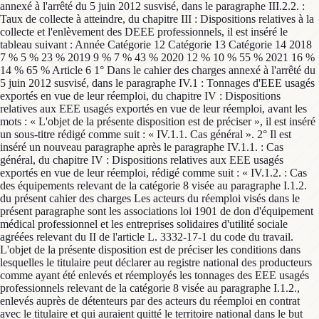
annexé à l'arrêté du 5 juin 2012 susvisé, dans le paragraphe III.2.2. :
Taux de collecte à atteindre, du chapitre III : Dispositions relatives à la
collecte et l'enlèvement des DEEE professionnels, il est inséré le
tableau suivant : Année Catégorie 12 Catégorie 13 Catégorie 14 2018
7 % 5 % 23 % 2019 9 % 7 % 43 % 2020 12 % 10 % 55 % 2021 16 %
14 % 65 % Article 6 1° Dans le cahier des charges annexé à l'arrêté du
5 juin 2012 susvisé, dans le paragraphe IV.1 : Tonnages d'EEE usagés
exportés en vue de leur réemploi, du chapitre IV : Dispositions
relatives aux EEE usagés exportés en vue de leur réemploi, avant les
mots : « L'objet de la présente disposition est de préciser », il est inséré
un sous-titre rédigé comme suit : « IV.1.1. Cas général ». 2° Il est
inséré un nouveau paragraphe après le paragraphe IV.1.1. : Cas
général, du chapitre IV : Dispositions relatives aux EEE usagés
exportés en vue de leur réemploi, rédigé comme suit : « IV.1.2. : Cas
des équipements relevant de la catégorie 8 visée au paragraphe I.1.2.
du présent cahier des charges Les acteurs du réemploi visés dans le
présent paragraphe sont les associations loi 1901 de don d'équipement
médical professionnel et les entreprises solidaires d'utilité sociale
agréées relevant du II de l'article L. 3332-17-1 du code du travail.
L'objet de la présente disposition est de préciser les conditions dans
lesquelles le titulaire peut déclarer au registre national des producteurs
comme ayant été enlevés et réemployés les tonnages des EEE usagés
professionnels relevant de la catégorie 8 visée au paragraphe I.1.2.,
enlevés auprès de détenteurs par des acteurs du réemploi en contrat
avec le titulaire et qui auraient quitté le territoire national dans le but