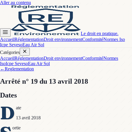
Aller au contenu
Le droit en pratique.
Accueil
Réglementation
Droit environnement
Conformité
Normes Iso
Icpe Seveso
Eau Air Sol
Catégories
Accueil
Réglementation
Droit environnement
Conformité
Normes
Iso
Icpe Seveso
Eau Air Sol
←
Reglementation
Arrêté
n° 19
du 13 avril 2018
Dates
D
ate
13 avril 2018
ortie