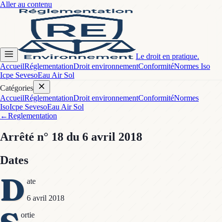
Aller au contenu
Le droit en pratique.
Accueil
Réglementation
Droit environnement
Conformité
Normes Iso
Icpe Seveso
Eau Air Sol
Catégories
Accueil
Réglementation
Droit environnement
Conformité
Normes
Iso
Icpe Seveso
Eau Air Sol
←
Reglementation
Arrêté
n° 18
du 6 avril 2018
Dates
D
ate
6 avril 2018
ortie