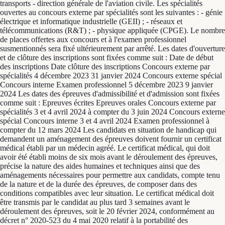
transports - direction générale de l'aviation civile. Les spécialités
ouvertes au concours externe par spécialités sont les suivantes : - génie
électrique et informatique industrielle (GEII) ; - réseaux et
télécommunications (R&T) ; - physique appliquée (CPGE). Le nombre
de places offertes aux concours et à l'examen professionnel
susmentionnés sera fixé ultérieurement par arrêté. Les dates d'ouverture
et de clôture des inscriptions sont fixées comme suit : Date de début
des inscriptions Date clôture des inscriptions Concours externe par
spécialités 4 décembre 2023 31 janvier 2024 Concours externe spécial
Concours interne Examen professionnel 5 décembre 2023 9 janvier
2024 Les dates des épreuves d'admissibilité et d'admission sont fixées
comme suit : Epreuves écrites Epreuves orales Concours externe par
spécialités 3 et 4 avril 2024 à compter du 3 juin 2024 Concours externe
spécial Concours interne 3 et 4 avril 2024 Examen professionnel à
compter du 12 mars 2024 Les candidats en situation de handicap qui
demandent un aménagement des épreuves doivent fournir un certificat
médical établi par un médecin agréé. Le certificat médical, qui doit
avoir été établi moins de six mois avant le déroulement des épreuves,
précise la nature des aides humaines et techniques ainsi que des
aménagements nécessaires pour permettre aux candidats, compte tenu
de la nature et de la durée des épreuves, de composer dans des
conditions compatibles avec leur situation. Le certificat médical doit
être transmis par le candidat au plus tard 3 semaines avant le
déroulement des épreuves, soit le 20 février 2024, conformément au
décret n° 2020-523 du 4 mai 2020 relatif à la portabilité des