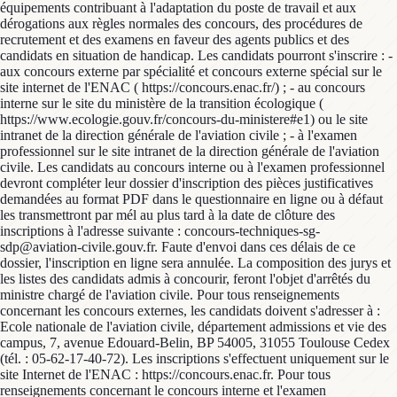
équipements contribuant à l'adaptation du poste de travail et aux
dérogations aux règles normales des concours, des procédures de
recrutement et des examens en faveur des agents publics et des
candidats en situation de handicap. Les candidats pourront s'inscrire : -
aux concours externe par spécialité et concours externe spécial sur le
site internet de l'ENAC ( https://concours.enac.fr/) ; - au concours
interne sur le site du ministère de la transition écologique (
https://www.ecologie.gouv.fr/concours-du-ministere#e1) ou le site
intranet de la direction générale de l'aviation civile ; - à l'examen
professionnel sur le site intranet de la direction générale de l'aviation
civile. Les candidats au concours interne ou à l'examen professionnel
devront compléter leur dossier d'inscription des pièces justificatives
demandées au format PDF dans le questionnaire en ligne ou à défaut
les transmettront par mél au plus tard à la date de clôture des
inscriptions à l'adresse suivante : concours-techniques-sg-
sdp@aviation-civile.gouv.fr. Faute d'envoi dans ces délais de ce
dossier, l'inscription en ligne sera annulée. La composition des jurys et
les listes des candidats admis à concourir, feront l'objet d'arrêtés du
ministre chargé de l'aviation civile. Pour tous renseignements
concernant les concours externes, les candidats doivent s'adresser à :
Ecole nationale de l'aviation civile, département admissions et vie des
campus, 7, avenue Edouard-Belin, BP 54005, 31055 Toulouse Cedex
(tél. : 05-62-17-40-72). Les inscriptions s'effectuent uniquement sur le
site Internet de l'ENAC : https://concours.enac.fr. Pour tous
renseignements concernant le concours interne et l'examen