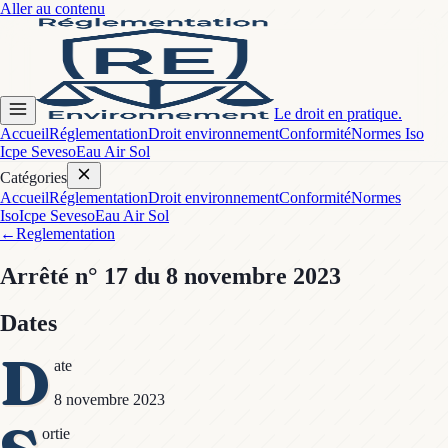
Aller au contenu
Le droit en pratique.
Accueil
Réglementation
Droit environnement
Conformité
Normes Iso
Icpe Seveso
Eau Air Sol
Catégories
Accueil
Réglementation
Droit environnement
Conformité
Normes
Iso
Icpe Seveso
Eau Air Sol
←
Reglementation
Arrêté
n° 17
du 8 novembre 2023
Dates
D
ate
8 novembre 2023
ortie