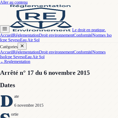
Aller au contenu
Le droit en pratique.
Accueil
Réglementation
Droit environnement
Conformité
Normes Iso
Icpe Seveso
Eau Air Sol
Catégories
Accueil
Réglementation
Droit environnement
Conformité
Normes
Iso
Icpe Seveso
Eau Air Sol
←
Reglementation
Arrêté
n° 17
du 6 novembre 2015
Dates
D
ate
6 novembre 2015
ortie