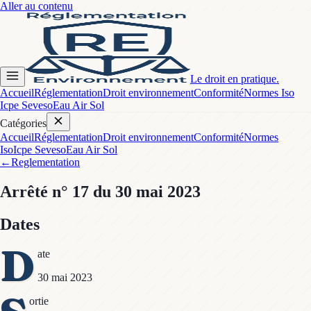
Aller au contenu
Le droit en pratique.
Accueil
Réglementation
Droit environnement
Conformité
Normes Iso
Icpe Seveso
Eau Air Sol
Catégories
Accueil
Réglementation
Droit environnement
Conformité
Normes
Iso
Icpe Seveso
Eau Air Sol
←
Reglementation
Arrêté
n° 17
du 30 mai 2023
Dates
D
ate
30 mai 2023
ortie