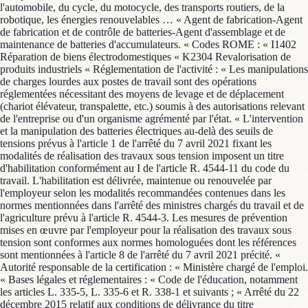
l'automobile, du cycle, du motocycle, des transports routiers, de la
robotique, les énergies renouvelables … « Agent de fabrication-Agent
de fabrication et de contrôle de batteries-Agent d'assemblage et de
maintenance de batteries d'accumulateurs. « Codes ROME : « I1402
Réparation de biens électrodomestiques « K2304 Revalorisation de
produits industriels « Réglementation de l'activité : « Les manipulations
de charges lourdes aux postes de travail sont des opérations
réglementées nécessitant des moyens de levage et de déplacement
(chariot élévateur, transpalette, etc.) soumis à des autorisations relevant
de l'entreprise ou d'un organisme agrémenté par l'état. « L'intervention
et la manipulation des batteries électriques au-delà des seuils de
tensions prévus à l'article 1 de l'arrêté du 7 avril 2021 fixant les
modalités de réalisation des travaux sous tension imposent un titre
d'habilitation conformément au I de l'article R. 4544-11 du code du
travail. L'habilitation est délivrée, maintenue ou renouvelée par
l'employeur selon les modalités recommandées contenues dans les
normes mentionnées dans l'arrêté des ministres chargés du travail et de
l'agriculture prévu à l'article R. 4544-3. Les mesures de prévention
mises en œuvre par l'employeur pour la réalisation des travaux sous
tension sont conformes aux normes homologuées dont les références
sont mentionnées à l'article 8 de l'arrêté du 7 avril 2021 précité. «
Autorité responsable de la certification : « Ministère chargé de l'emploi.
« Bases légales et réglementaires : « Code de l'éducation, notamment
les articles L. 335-5, L. 335-6 et R. 338-1 et suivants ; « Arrêté du 22
décembre 2015 relatif aux conditions de délivrance du titre