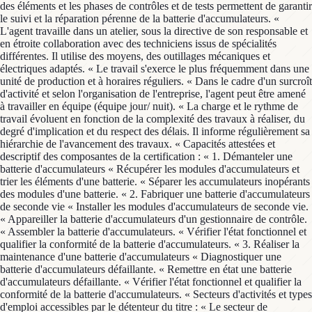
des éléments et les phases de contrôles et de tests permettent de garantir
le suivi et la réparation pérenne de la batterie d'accumulateurs. «
L'agent travaille dans un atelier, sous la directive de son responsable et
en étroite collaboration avec des techniciens issus de spécialités
différentes. Il utilise des moyens, des outillages mécaniques et
électriques adaptés. « Le travail s'exerce le plus fréquemment dans une
unité de production et à horaires réguliers. « Dans le cadre d'un surcroît
d'activité et selon l'organisation de l'entreprise, l'agent peut être amené
à travailler en équipe (équipe jour/ nuit). « La charge et le rythme de
travail évoluent en fonction de la complexité des travaux à réaliser, du
degré d'implication et du respect des délais. Il informe régulièrement sa
hiérarchie de l'avancement des travaux. « Capacités attestées et
descriptif des composantes de la certification : « 1. Démanteler une
batterie d'accumulateurs « Récupérer les modules d'accumulateurs et
trier les éléments d'une batterie. « Séparer les accumulateurs inopérants
des modules d'une batterie. « 2. Fabriquer une batterie d'accumulateurs
de seconde vie « Installer les modules d'accumulateurs de seconde vie.
« Appareiller la batterie d'accumulateurs d'un gestionnaire de contrôle.
« Assembler la batterie d'accumulateurs. « Vérifier l'état fonctionnel et
qualifier la conformité de la batterie d'accumulateurs. « 3. Réaliser la
maintenance d'une batterie d'accumulateurs « Diagnostiquer une
batterie d'accumulateurs défaillante. « Remettre en état une batterie
d'accumulateurs défaillante. « Vérifier l'état fonctionnel et qualifier la
conformité de la batterie d'accumulateurs. « Secteurs d'activités et types
d'emploi accessibles par le détenteur du titre : « Le secteur de