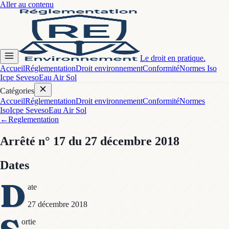
Aller au contenu
Le droit en pratique.
Accueil
Réglementation
Droit environnement
Conformité
Normes Iso
Icpe Seveso
Eau Air Sol
Catégories
Accueil
Réglementation
Droit environnement
Conformité
Normes
Iso
Icpe Seveso
Eau Air Sol
←
Reglementation
Arrêté
n° 17
du 27 décembre 2018
Dates
D
ate
27 décembre 2018
ortie