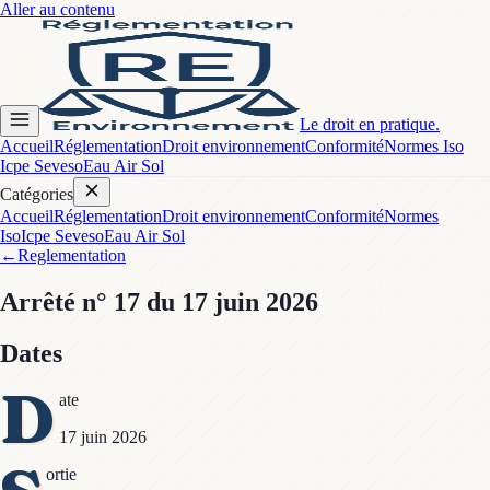
Aller au contenu
Le droit en pratique.
Accueil
Réglementation
Droit environnement
Conformité
Normes Iso
Icpe Seveso
Eau Air Sol
Catégories
Accueil
Réglementation
Droit environnement
Conformité
Normes
Iso
Icpe Seveso
Eau Air Sol
←
Reglementation
Arrêté
n° 17
du 17 juin 2026
Dates
D
ate
17 juin 2026
ortie