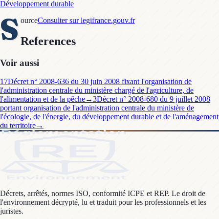
Développement durable
S
ource
Consulter sur legifrance.gouv.fr
References
Voir aussi
17
Décret n° 2008-636 du 30 juin 2008 fixant l'organisation de
l'administration centrale du ministère chargé de l'agriculture, de
l'alimentation et de la pêche
→
3
Décret n° 2008-680 du 9 juillet 2008
portant organisation de l'administration centrale du ministère de
l'écologie, de l'énergie, du développement durable et de l'aménagement
du territoire
→
Décrets, arrêtés, normes ISO, conformité ICPE et REP. Le droit de
l'environnement décrypté, lu et traduit pour les professionnels et les
juristes.