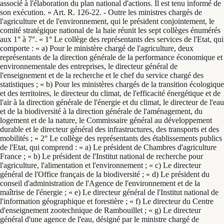
associé à l'élaboration du plan national d'actions. Il est tenu informé de
son exécution. « Art. R. 126-22. - Outre les ministres chargés de
l'agriculture et de l'environnement, qui le président conjointement, le
comité stratégique national de la haie réunit les sept collèges énumérés
aux 1° à 7°. « 1° Le collège des représentants des services de l'Etat, qui
comporte : « a) Pour le ministère chargé de l'agriculture, deux
représentants de la direction générale de la performance économique et
environnementale des entreprises, le directeur général de
l'enseignement et de la recherche et le chef du service chargé des
statistiques ; « b) Pour les ministères chargés de la transition écologique
et des territoires, le directeur du climat, de l'efficacité énergétique et de
l'air à la direction générale de l'énergie et du climat, le directeur de l'eau
et de la biodiversité à la direction générale de l'aménagement, du
logement et de la nature, le Commissaire général au développement
durable et le directeur général des infrastructures, des transports et des
mobilités ; « 2° Le collège des représentants des établissements publics
de l'Etat, qui comprend : « a) Le président de Chambres d'agriculture
France ; « b) Le président de l'Institut national de recherche pour
l'agriculture, l'alimentation et l'environnement ; « c) Le directeur
général de l'Office français de la biodiversité ; « d) Le président du
conseil d'administration de l'Agence de l'environnement et de la
maîtrise de l'énergie ; « e) Le directeur général de l'Institut national de
l'information géographique et forestière ; « f) Le directeur du Centre
d'enseignement zootechnique de Rambouillet ; « g) Le directeur
général d'une agence de l'eau, désigné par le ministre chargé de