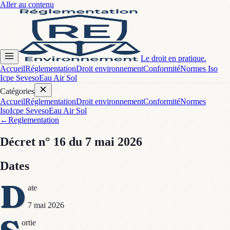
Aller au contenu
Le droit en pratique.
Accueil
Réglementation
Droit environnement
Conformité
Normes Iso
Icpe Seveso
Eau Air Sol
Catégories
Accueil
Réglementation
Droit environnement
Conformité
Normes
Iso
Icpe Seveso
Eau Air Sol
←
Reglementation
Décret
n° 16
du 7 mai 2026
Dates
D
ate
7 mai 2026
ortie