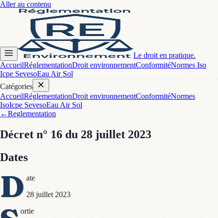
Aller au contenu
Le droit en pratique.
Accueil
Réglementation
Droit environnement
Conformité
Normes Iso
Icpe Seveso
Eau Air Sol
Catégories
Accueil
Réglementation
Droit environnement
Conformité
Normes
Iso
Icpe Seveso
Eau Air Sol
←
Reglementation
Décret
n° 16
du 28 juillet 2023
Dates
D
ate
28 juillet 2023
ortie