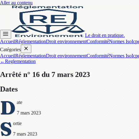
Aller au contenu
Le droit en pratique.
Accueil
Réglementation
Droit environnement
Conformité
Normes Iso
Icp
Catégories
Accueil
Réglementation
Droit environnement
Conformité
Normes Iso
Icp
←
Reglementation
Arrêté
n° 16
du 7 mars 2023
Dates
D
ate
7 mars 2023
S
ortie
7 mars 2023