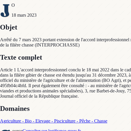
J
O
18 mars 2023
Objet
Arrêté du 7 mars 2023 portant extension de l'accord interprofessionnel rel
de la filière chasse (INTERPROCHASSE)
Texte complet
Article 1 L'accord interprofessionnel conclu le 18 mai 2022 dans le cadr
dans la filière gibier de chasse est étendu jusqu'au 31 décembre 2023, à 
officiel du ministère de l'agriculture et de l'alimentation (BO Agri), et
495fb04c4bfd. Il peut également être consulté : - au ministère de l'agri
viandes et productions animales spécialisées), 3, rue Barbet-de-Jouy,
Journal officiel de la République française.
Domaines
Agriculture - Bio - Elevage - Pisciculture - Pêche - Chasse
ource
Consulter sur legifrance.gouv.fr