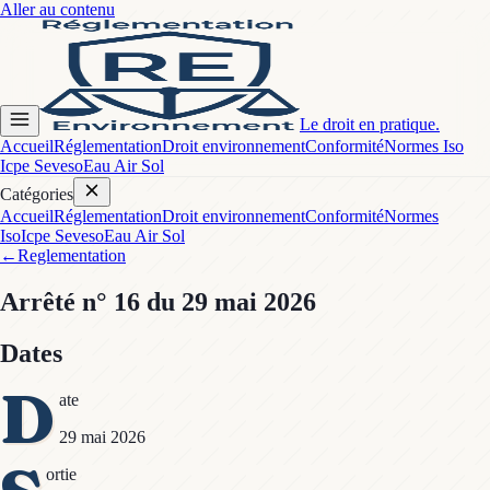
Aller au contenu
Le droit en pratique.
Accueil
Réglementation
Droit environnement
Conformité
Normes Iso
Icpe Seveso
Eau Air Sol
Catégories
Accueil
Réglementation
Droit environnement
Conformité
Normes
Iso
Icpe Seveso
Eau Air Sol
←
Reglementation
Arrêté
n° 16
du 29 mai 2026
Dates
D
ate
29 mai 2026
ortie