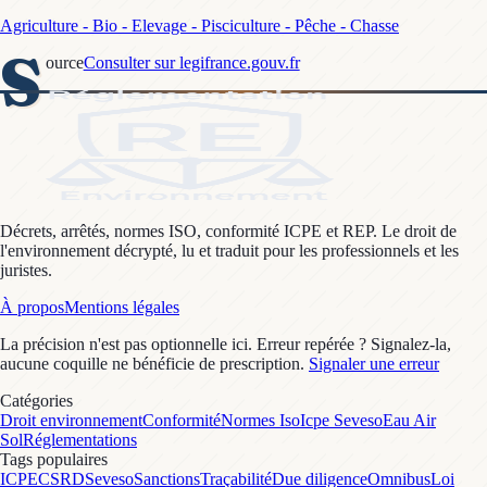
Agriculture - Bio - Elevage - Pisciculture - Pêche - Chasse
S
ource
Consulter sur legifrance.gouv.fr
Décrets, arrêtés, normes ISO, conformité ICPE et REP. Le droit de
l'environnement décrypté, lu et traduit pour les professionnels et les
juristes.
À propos
Mentions légales
La précision n'est pas optionnelle ici. Erreur repérée ? Signalez-la,
aucune coquille ne bénéficie de prescription.
Signaler une erreur
Catégories
Droit environnement
Conformité
Normes Iso
Icpe Seveso
Eau Air
Sol
Réglementations
Tags populaires
ICPE
CSRD
Seveso
Sanctions
Traçabilité
Due diligence
Omnibus
Loi