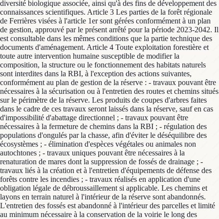
diversité biologique associée, ainsi qu'à des fins de développement des
connaissances scientifiques. Article 3 Les parties de la forêt régionale
de Ferrières visées à l'article 1er sont gérées conformément à un plan
de gestion, approuvé par le présent arrêté pour la période 2023-2042. Il
est consultable dans les mêmes conditions que la partie technique des
documents d'aménagement. Article 4 Toute exploitation forestière et
toute autre intervention humaine susceptible de modifier la
composition, la structure ou le fonctionnement des habitats naturels
sont interdites dans la RBI, à l'exception des actions suivantes,
conformément au plan de gestion de la réserve : - travaux pouvant être
nécessaires à la sécurisation ou à l'entretien des routes et chemins situés
sur le périmètre de la réserve. Les produits de coupes d'arbres faites
dans le cadre de ces travaux seront laissés dans la réserve, sauf en cas
d'impossibilité d'abattage directionnel ; - travaux pouvant être
nécessaires à la fermeture de chemins dans la RBI ; - régulation des
populations d'ongulés par la chasse, afin d'éviter le déséquilibre des
écosystèmes ; - élimination d'espèces végétales ou animales non
autochtones ; - travaux uniques pouvant être nécessaires à la
renaturation de mares dont la suppression de fossés de drainage ; -
travaux liés à la création et à l'entretien d'équipements de défense des
forêts contre les incendies ; - travaux réalisés en application d'une
obligation légale de débroussaillement si applicable. Les chemins et
layons en terrain naturel à l'intérieur de la réserve sont abandonnés.
L'entretien des fossés est abandonné à l'intérieur des parcelles et limité
au minimum nécessaire à la conservation de la voirie le long des