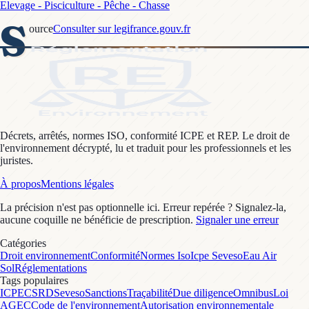
Elevage - Pisciculture - Pêche - Chasse
S
ource
Consulter sur legifrance.gouv.fr
Décrets, arrêtés, normes ISO, conformité ICPE et REP. Le droit de
l'environnement décrypté, lu et traduit pour les professionnels et les
juristes.
À propos
Mentions légales
La précision n'est pas optionnelle ici. Erreur repérée ? Signalez-la,
aucune coquille ne bénéficie de prescription.
Signaler une erreur
Catégories
Droit environnement
Conformité
Normes Iso
Icpe Seveso
Eau Air
Sol
Réglementations
Tags populaires
ICPE
CSRD
Seveso
Sanctions
Traçabilité
Due diligence
Omnibus
Loi
AGEC
Code de l'environnement
Autorisation environnementale