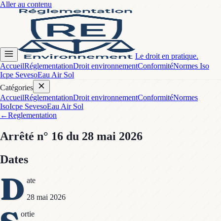
Aller au contenu
Le droit en pratique.
Accueil
Réglementation
Droit environnement
Conformité
Normes Iso
Icpe Seveso
Eau Air Sol
Catégories
Accueil
Réglementation
Droit environnement
Conformité
Normes
Iso
Icpe Seveso
Eau Air Sol
←
Reglementation
Arrêté
n° 16
du 28 mai 2026
Dates
D
ate
28 mai 2026
ortie