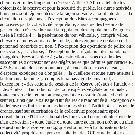
chemins et routes longeant la réserve. Article 5 Afin d'atteindre les
objectifs de la réserve et pour la sécurité du public, les autres activités
humaines sont réglementées de la façon suivante : - sont interdits : - la
circulation des piétons, à l'exception de visites accompagnées
autorisées par la collectivité propriétaire, ainsi que des besoins de
gestion de la réserve incluant la régulation des populations d'ongulés
visée à l'article 4 ; - la pénétration de tout véhicule, y compris vélos,
chevaux et autres animaux de monte, autres engins de déplacement
personnel motorisés ou non, à l'exception des opérations de police ou
de secours ; - la chasse, à l'exception de la régulation des populations
d'ongulés visées à l'article 4 ; - la destruction d'espèces animales
susceptibles d'occasionner des dégâts telles que définies par l'article R.
427-6 du code de l'environnement, à l'exception, le cas échéant,
d'espèces exotiques ou d'ongulés ; - la cueillette et toute autre atteinte à
la flore ou à la faune, y compris le ramassage de bois mort, à
l'exception : - des actions de gestion de la réserve prévues à l'article 4 ;
- des études ; - l'introduction de toute espèces végétale ou animale ; -
toute construction et tout aménagement de desserte (route, chemin ou
sentier), ainsi que le balisage d'itinéraires de randonnée à l'exception de
la défense des forêts contre les incendies visée à l'article 4 ; - l'usage de
drones, sauf sur autorisation de la collectivité propriétaire après
consultation de l'Office national des forêts sur la compatibilité avec le
plan de gestion ; - toute étude ou toute autre action non prévue au plan
de gestion de la réserve biologique est soumise à l'autorisation de la
collectivité propriétaire après consultation de l'Office national des