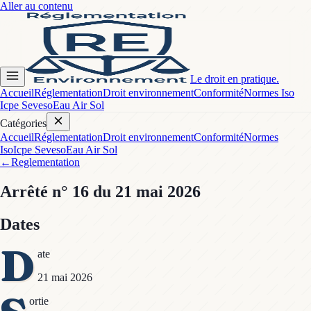
Aller au contenu
Le droit en pratique.
Accueil
Réglementation
Droit environnement
Conformité
Normes Iso
Icpe Seveso
Eau Air Sol
Catégories
Accueil
Réglementation
Droit environnement
Conformité
Normes
Iso
Icpe Seveso
Eau Air Sol
←
Reglementation
Arrêté
n° 16
du 21 mai 2026
Dates
D
ate
21 mai 2026
ortie