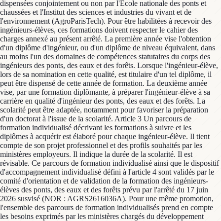
dispensées conjointement ou non par l'Ecole nationale des ponts et
chaussées et l'Institut des sciences et industries du vivant et de
l'environnement (AgroParisTech). Pour être habilitées à recevoir des
ingénieurs-élèves, ces formations doivent respecter le cahier des
charges annexé au présent arrêté. La première année vise l'obtention
d'un diplôme d'ingénieur, ou d'un diplôme de niveau équivalent, dans
au moins l'un des domaines de compétences statutaires du corps des
ingénieurs des ponts, des eaux et des forêts. Lorsque l'ingénieur-élève,
lors de sa nomination en cette qualité, est titulaire d'un tel diplôme, il
peut être dispensé de cette année de formation. La deuxième année
vise, par une formation diplômante, à préparer l'ingénieur-élève à sa
carrière en qualité d'ingénieur des ponts, des eaux et des forêts. La
scolarité peut être adaptée, notamment pour favoriser la préparation
d'un doctorat à l'issue de la scolarité. Article 3 Un parcours de
formation individualisé décrivant les formations à suivre et les
diplômes à acquérir est élaboré pour chaque ingénieur-élève. Il tient
compte de son projet professionnel et des profils souhaités par les
ministères employeurs. Il indique la durée de la scolarité. Il est
révisable. Ce parcours de formation individualisé ainsi que le dispositif
d'accompagnement individualisé défini à l'article 4 sont validés par le
comité d'orientation et de validation de la formation des ingénieurs-
élèves des ponts, des eaux et des forêts prévu par l'arrêté du 17 juin
2026 susvisé (NOR : AGRS2616036A). Pour une même promotion,
l'ensemble des parcours de formation individualisés prend en compte
les besoins exprimés par les ministères chargés du développement