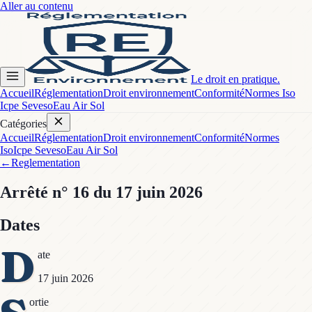
Aller au contenu
Le droit en pratique.
Accueil
Réglementation
Droit environnement
Conformité
Normes Iso
Icpe Seveso
Eau Air Sol
Catégories
Accueil
Réglementation
Droit environnement
Conformité
Normes
Iso
Icpe Seveso
Eau Air Sol
←
Reglementation
Arrêté
n° 16
du 17 juin 2026
Dates
D
ate
17 juin 2026
ortie