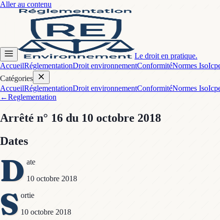
Aller au contenu
Le droit en pratique.
Accueil
Réglementation
Droit environnement
Conformité
Normes Iso
Icp
Catégories
Accueil
Réglementation
Droit environnement
Conformité
Normes Iso
Icp
←
Reglementation
Arrêté
n° 16
du 10 octobre 2018
Dates
D
ate
10 octobre 2018
S
ortie
10 octobre 2018