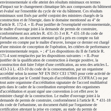
environnementale si elle atteint des résultats minimaux en termes
d'impact sur le changement climatique liés aux composants du bâtiment
et évalué sur l'ensemble du cycle de vie du bâtiment. Ces résultats
minimaux sont fixés par arrêté conjoint des ministres chargés de la
construction et de l'énergie, dans le domaine mentionné au 4° de
l'article R. 172-4. « II.-Pour justifier de l'exemplarité environnementale,
le maître d'ouvrage joint à la demande de permis de construire,
conformément aux articles R. 431-31-3 et R. * 431-18 du code de
l'urbanisme, un document attestant qu'il a pris en compte ou fait
prendre en compte par le maître d'œuvre, lorsque ce dernier est chargé
d'une mission de conception de l'opération, les critères de performance
environnementale requis. » ; 4° Les dispositions du II de l'article R.
171-4 sont remplacées par les dispositions suivantes : « II.-Pour
justifier de la qualification de construction à énergie positive, la
construction doit faire l'objet d'une certification, au sens des articles L.
433-3 à L. 433-10 du code de la consommation, par un organisme
accrédité selon la norme NF EN ISO/ CEI 17065 pour cette activité de
certification par le Comité français d'accréditation (COFRAC) ou par
tout autre organisme d'accréditation signataire de l'accord multilatéral
pris dans le cadre de la coordination européenne des organismes
d'accréditation et ayant signé une convention à cet effet avec le
ministre chargé de la construction. Le maître d'ouvrage joint à la
demande de permis de construire, conformément à l'article R. * 431-18
du code de l'urbanisme, un document établi par l'organisme de
certification attestant la prise en compte, au stade du permis de