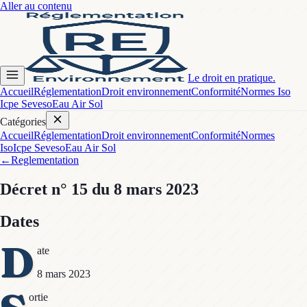
Aller au contenu
Le droit en pratique.
Accueil
Réglementation
Droit environnement
Conformité
Normes Iso
Icpe Seveso
Eau Air Sol
Catégories
Accueil
Réglementation
Droit environnement
Conformité
Normes
Iso
Icpe Seveso
Eau Air Sol
←
Reglementation
Décret
n° 15
du 8 mars 2023
Dates
D
ate
8 mars 2023
ortie