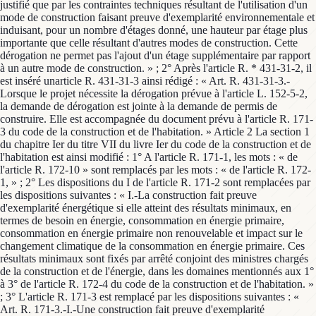
justifié que par les contraintes techniques résultant de l'utilisation d'un
mode de construction faisant preuve d'exemplarité environnementale et
induisant, pour un nombre d'étages donné, une hauteur par étage plus
importante que celle résultant d'autres modes de construction. Cette
dérogation ne permet pas l'ajout d'un étage supplémentaire par rapport
à un autre mode de construction. » ; 2° Après l'article R. * 431-31-2, il
est inséré unarticle R. 431-31-3 ainsi rédigé : « Art. R. 431-31-3.-
Lorsque le projet nécessite la dérogation prévue à l'article L. 152-5-2,
la demande de dérogation est jointe à la demande de permis de
construire. Elle est accompagnée du document prévu à l'article R. 171-
3 du code de la construction et de l'habitation. » Article 2 La section 1
du chapitre Ier du titre VII du livre Ier du code de la construction et de
l'habitation est ainsi modifié : 1° A l'article R. 171-1, les mots : « de
l'article R. 172-10 » sont remplacés par les mots : « de l'article R. 172-
1, » ; 2° Les dispositions du I de l'article R. 171-2 sont remplacées par
les dispositions suivantes : « I.-La construction fait preuve
d'exemplarité énergétique si elle atteint des résultats minimaux, en
termes de besoin en énergie, consommation en énergie primaire,
consommation en énergie primaire non renouvelable et impact sur le
changement climatique de la consommation en énergie primaire. Ces
résultats minimaux sont fixés par arrêté conjoint des ministres chargés
de la construction et de l'énergie, dans les domaines mentionnés aux 1°
à 3° de l'article R. 172-4 du code de la construction et de l'habitation. »
; 3° L'article R. 171-3 est remplacé par les dispositions suivantes : «
Art. R. 171-3.-I.-Une construction fait preuve d'exemplarité