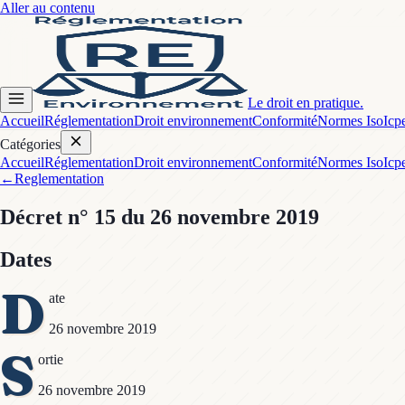
Aller au contenu
Le droit en pratique.
Accueil
Réglementation
Droit environnement
Conformité
Normes Iso
Icp
Catégories
Accueil
Réglementation
Droit environnement
Conformité
Normes Iso
Icp
←
Reglementation
Décret
n° 15
du 26 novembre 2019
Dates
D
ate
26 novembre 2019
S
ortie
26 novembre 2019