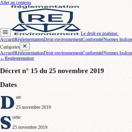
Aller au contenu
Le droit en pratique.
Accueil
Réglementation
Droit environnement
Conformité
Normes Iso
Icp
Catégories
Accueil
Réglementation
Droit environnement
Conformité
Normes Iso
Icp
←
Reglementation
Décret
n° 15
du 25 novembre 2019
Dates
D
ate
25 novembre 2019
S
ortie
25 novembre 2019