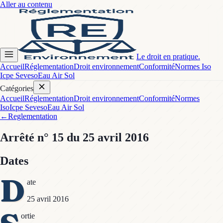
Aller au contenu
Le droit en pratique.
Accueil
Réglementation
Droit environnement
Conformité
Normes Iso
Icpe Seveso
Eau Air Sol
Catégories
Accueil
Réglementation
Droit environnement
Conformité
Normes
Iso
Icpe Seveso
Eau Air Sol
←
Reglementation
Arrêté
n° 15
du 25 avril 2016
Dates
D
ate
25 avril 2016
ortie