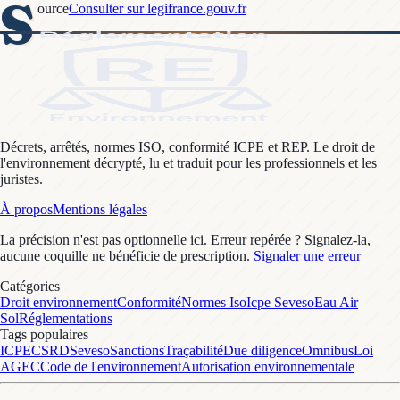
S
ource
Consulter sur legifrance.gouv.fr
Décrets, arrêtés, normes ISO, conformité ICPE et REP. Le droit de
l'environnement décrypté, lu et traduit pour les professionnels et les
juristes.
À propos
Mentions légales
La précision n'est pas optionnelle ici. Erreur repérée ? Signalez-la,
aucune coquille ne bénéficie de prescription.
Signaler une erreur
Catégories
Droit environnement
Conformité
Normes Iso
Icpe Seveso
Eau Air
Sol
Réglementations
Tags populaires
ICPE
CSRD
Seveso
Sanctions
Traçabilité
Due diligence
Omnibus
Loi
AGEC
Code de l'environnement
Autorisation environnementale