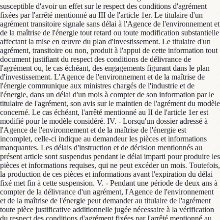
susceptible d'avoir un effet sur le respect des conditions d'agrément
fixées par l'arrêté mentionné au III de l'article 1er. Le titulaire d'un
agrément transitoire signale sans délai à l'Agence de l'environnement et
de la maîtrise de l'énergie tout retard ou toute modification substantielle
affectant la mise en œuvre du plan d'investissement. Le titulaire d'un
agrément, transitoire ou non, produit à l'appui de cette information tout
document justifiant du respect des conditions de délivrance de
l'agrément ou, le cas échéant, des engagements figurant dans le plan
d'investissement. L'Agence de l'environnement et de la maîtrise de
l'énergie communique aux ministres chargés de l'industrie et de
l'énergie, dans un délai d'un mois à compter de son information par le
titulaire de l'agrément, son avis sur le maintien de l'agrément du modèle
concerné. Le cas échéant, l'arrêté mentionné au II de l'article 1er est
modifié pour le modèle considéré. IV. - Lorsqu'un dossier adressé à
l'Agence de l'environnement et de la maîtrise de l'énergie est
incomplet, celle-ci indique au demandeur les pièces et informations
manquantes. Les délais d'instruction et de décision mentionnés au
présent article sont suspendus pendant le délai imparti pour produire les
pièces et informations requises, qui ne peut excéder un mois. Toutefois,
la production de ces pièces et informations avant l'expiration du délai
fixé met fin à cette suspension. V. - Pendant une période de deux ans à
compter de la délivrance d'un agrément, l'Agence de l'environnement
et de la maîtrise de l'énergie peut demander au titulaire de l'agrément
toute pièce justificative additionnelle jugée nécessaire à la vérification
du respect des conditions d'agrément fixées par l'arrêté mentionné au