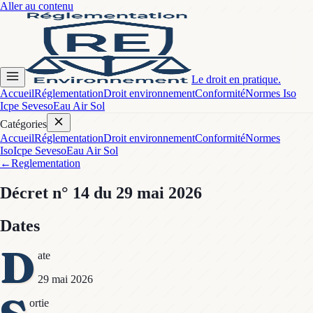
Aller au contenu
Le droit en pratique.
Accueil
Réglementation
Droit environnement
Conformité
Normes Iso
Icpe Seveso
Eau Air Sol
Catégories
Accueil
Réglementation
Droit environnement
Conformité
Normes
Iso
Icpe Seveso
Eau Air Sol
←
Reglementation
Décret
n° 14
du 29 mai 2026
Dates
D
ate
29 mai 2026
ortie