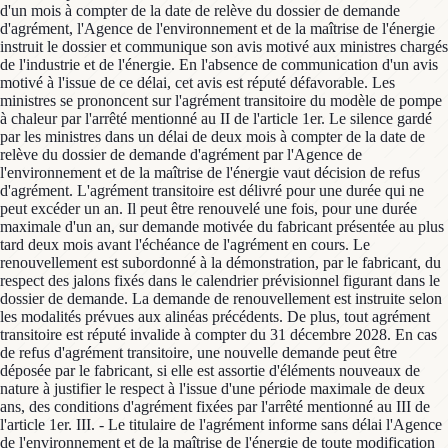
d'un mois à compter de la date de relève du dossier de demande
d'agrément, l'Agence de l'environnement et de la maîtrise de l'énergie
instruit le dossier et communique son avis motivé aux ministres chargés
de l'industrie et de l'énergie. En l'absence de communication d'un avis
motivé à l'issue de ce délai, cet avis est réputé défavorable. Les
ministres se prononcent sur l'agrément transitoire du modèle de pompe
à chaleur par l'arrêté mentionné au II de l'article 1er. Le silence gardé
par les ministres dans un délai de deux mois à compter de la date de
relève du dossier de demande d'agrément par l'Agence de
l'environnement et de la maîtrise de l'énergie vaut décision de refus
d'agrément. L'agrément transitoire est délivré pour une durée qui ne
peut excéder un an. Il peut être renouvelé une fois, pour une durée
maximale d'un an, sur demande motivée du fabricant présentée au plus
tard deux mois avant l'échéance de l'agrément en cours. Le
renouvellement est subordonné à la démonstration, par le fabricant, du
respect des jalons fixés dans le calendrier prévisionnel figurant dans le
dossier de demande. La demande de renouvellement est instruite selon
les modalités prévues aux alinéas précédents. De plus, tout agrément
transitoire est réputé invalide à compter du 31 décembre 2028. En cas
de refus d'agrément transitoire, une nouvelle demande peut être
déposée par le fabricant, si elle est assortie d'éléments nouveaux de
nature à justifier le respect à l'issue d'une période maximale de deux
ans, des conditions d'agrément fixées par l'arrêté mentionné au III de
l'article 1er. III. - Le titulaire de l'agrément informe sans délai l'Agence
de l'environnement et de la maîtrise de l'énergie de toute modification