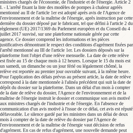
ministres chargés de l'économie, de l'industrie et de l'énergie. Article 2
I. - L'arrêté fixant la liste des modèles de pompes à chaleur agréés
mentionné au II de l'article 1er est adopté après avis de l'Agence de
l'environnement et de la maîtrise de l'énergie, après instruction par cette
dernière du dossier déposé par le fabricant, tel que défini à l'article 2 du
règlement (UE) 2017/1369 du Parlement européen et du Conseil du 4
juillet 2017 susvisé, sur une plateforme nationale gérée par cette
agence. Ce dossier comprend les informations et les pièces
justificatives démontrant le respect des conditions d'agrément fixées par
l'arrêté mentionné au III de l'article 1er. Les dossiers déposés sur la
plateforme font l'objet d'une relève mensuelle. La date de cette relève
est fixée au 15 de chaque mois à 12 heures. Lorsque le 15 du mois est
un samedi, un dimanche ou un jour férié ou légalement chômé, la
relève est reportée au premier jour ouvrable suivant, à la même heure.
Pour l'application des délais prévus au présent article, la date de relève
correspond à la date mentionnée à l'alinéa précédent qui suit la date de
dépôt du dossier sur la plateforme. Dans un délai d'un mois à compter
de la date de relève du dossier, l'Agence de l'environnement et de la
maîtrise de l'énergie instruit le dossier et communique son avis motivé
aux ministres chargés de l'industrie et de l'énergie. En l'absence de
communication d'un avis motivé à l'issue de ce délai, cet avis est réputé
défavorable. Le silence gardé par les ministres dans un délai de deux
mois à compter de la date de relève du dossier par l'Agence de
l'environnement et de la maîtrise de l'énergie vaut décision de refus
d'agrément. En cas de refus d'agrément, une nouvelle demande peut