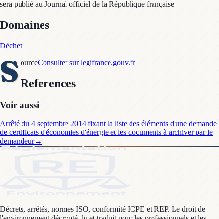
sera publié au Journal officiel de la République française.
Domaines
Déchet
S
ource
Consulter sur legifrance.gouv.fr
References
Voir aussi
Arrêté du 4 septembre 2014 fixant la liste des éléments d'une demande
de certificats d'économies d'énergie et les documents à archiver par le
demandeur
→
Décrets, arrêtés, normes ISO, conformité ICPE et REP. Le droit de
l'environnement décrypté, lu et traduit pour les professionnels et les