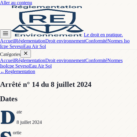
Aller au contenu
Le droit en pratique.
Accueil
Réglementation
Droit environnement
Conformité
Normes Iso
Icpe Seveso
Eau Air Sol
Catégories
Accueil
Réglementation
Droit environnement
Conformité
Normes
Iso
Icpe Seveso
Eau Air Sol
←
Reglementation
Arrêté
n° 14
du 8 juillet 2024
Dates
D
ate
8 juillet 2024
ortie