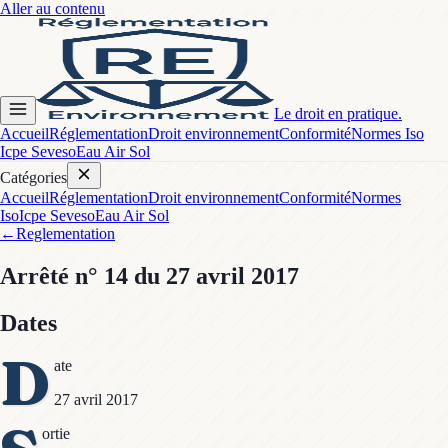
Aller au contenu
Le droit en pratique.
Accueil
Réglementation
Droit environnement
Conformité
Normes Iso
Icpe Seveso
Eau Air Sol
Catégories
Accueil
Réglementation
Droit environnement
Conformité
Normes
Iso
Icpe Seveso
Eau Air Sol
←
Reglementation
Arrêté
n° 14
du 27 avril 2017
Dates
D
ate
27 avril 2017
ortie