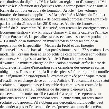
constitutives du diplôme, IV b relative au règlement d'examen, et IV c
relative à la définition des épreuves sous la forme ponctuelle et sous la
forme du contrôle en cours de formation. Article 4 Les volumes
horaires de formation applicables à la spécialité « Métiers du Froid et
des Energies Renouvelables » de baccalauréat professionnel sont fixés
par l'arrêté du 21 novembre 2018 susvisé. Au titre de l'annexe I de
l'arrêté du 21 novembre 2018 susvisé, sont retenus les enseignements «
Economie-gestion » et « Physique-chimie ». Dans le cadre de l'annexe
II du même arrêté, la spécialité est classée dans le secteur « production
». La durée de la formation en milieu professionnel au titre de la
préparation de la spécialité « Métiers du Froid et des Energies
Renouvelables » de baccalauréat professionnel est de 22 semaines. Les
modalités, l'organisation et les objectifs de cette formation sont définis
en annexe V du présent arrêté. Article 5 Pour chaque session
d'examen, le ministre chargé de l'éducation nationale arrête la date de
clôture des registres d'inscription et le calendrier des épreuves écrites
obligatoires. Dans ce cadre, la liste des pièces à fournir pour le contrôle
de la régularité de l'inscription à l'examen est fixée par chaque recteur
d'académie en charge de ce contrôle. Article 6 Tout candidat sous statut
scolaire ou d'apprenti passe l'ensemble des épreuves au cours de la
même session, sauf s'il bénéficie de dispenses d'épreuves, de
conservation de notes ou s'il est autorisé à répartir ses épreuves sur
plusieurs sessions. Tout candidat sous un autre statut, ou sous statut
scolaire ou d'apprenti s'il a obtenu une dérogation individuelle, peut
demander à passer l'ensemble de ses épreuves au cours de la même