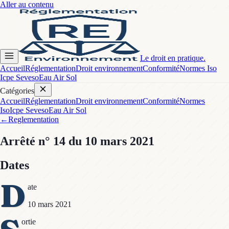
Aller au contenu
Le droit en pratique.
Accueil
Réglementation
Droit environnement
Conformité
Normes Iso
Icpe Seveso
Eau Air Sol
Catégories
Accueil
Réglementation
Droit environnement
Conformité
Normes
Iso
Icpe Seveso
Eau Air Sol
←
Reglementation
Arrêté
n° 14
du 10 mars 2021
Dates
D
ate
10 mars 2021
ortie