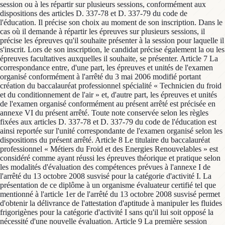
session ou à les répartir sur plusieurs sessions, conformément aux
dispositions des articles D. 337-78 et D. 337-79 du code de
l'éducation. Il précise son choix au moment de son inscription. Dans le
cas où il demande à répartir les épreuves sur plusieurs sessions, il
précise les épreuves qu'il souhaite présenter à la session pour laquelle il
s'inscrit. Lors de son inscription, le candidat précise également la ou les
épreuves facultatives auxquelles il souhaite, se présenter. Article 7 La
correspondance entre, d'une part, les épreuves et unités de l'examen
organisé conformément à l'arrêté du 3 mai 2006 modifié portant
création du baccalauréat professionnel spécialité « Technicien du froid
et du conditionnement de l'air » et, d'autre part, les épreuves et unités
de l'examen organisé conformément au présent arrêté est précisée en
annexe VI du présent arrêté. Toute note conservée selon les règles
fixées aux articles D. 337-78 et D. 337-79 du code de l'éducation est
ainsi reportée sur l'unité correspondante de l'examen organisé selon les
dispositions du présent arrêté. Article 8 Le titulaire du baccalauréat
professionnel « Métiers du Froid et des Energies Renouvelables » est
considéré comme ayant réussi les épreuves théorique et pratique selon
les modalités d'évaluation des compétences prévues à l'annexe I de
l'arrêté du 13 octobre 2008 susvisé pour la catégorie d'activité I. La
présentation de ce diplôme à un organisme évaluateur certifié tel que
mentionné à l'article 1er de l'arrêté du 13 octobre 2008 susvisé permet
d'obtenir la délivrance de l'attestation d'aptitude à manipuler les fluides
frigorigènes pour la catégorie d'activité I sans qu'il lui soit opposé la
nécessité d'une nouvelle évaluation. Article 9 La première session