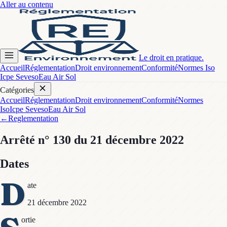
Aller au contenu
Le droit en pratique.
Accueil
Réglementation
Droit environnement
Conformité
Normes Iso
Icpe Seveso
Eau Air Sol
Catégories
Accueil
Réglementation
Droit environnement
Conformité
Normes
Iso
Icpe Seveso
Eau Air Sol
←
Reglementation
Arrêté
n° 130
du 21 décembre 2022
Dates
D
ate
21 décembre 2022
ortie