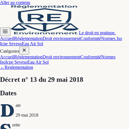
Aller au contenu
Le droit en pratique.
Accueil
Réglementation
Droit environnement
Conformité
Normes Iso
Icpe Seveso
Eau Air Sol
Catégories
Accueil
Réglementation
Droit environnement
Conformité
Normes
Iso
Icpe Seveso
Eau Air Sol
←
Reglementation
Décret
n° 13
du 29 mai 2018
Dates
D
ate
29 mai 2018
ortie