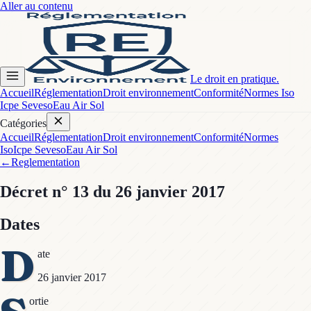
Aller au contenu
Le droit en pratique.
Accueil
Réglementation
Droit environnement
Conformité
Normes Iso
Icpe Seveso
Eau Air Sol
Catégories
Accueil
Réglementation
Droit environnement
Conformité
Normes
Iso
Icpe Seveso
Eau Air Sol
←
Reglementation
Décret
n° 13
du 26 janvier 2017
Dates
D
ate
26 janvier 2017
ortie