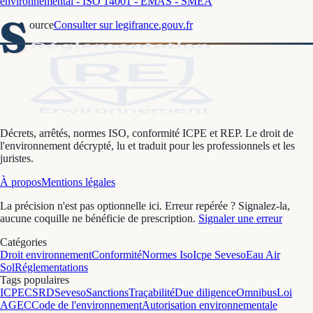
environnemental - ISO 14001 - EMAS - SMEA
S
ource
Consulter sur legifrance.gouv.fr
Décrets, arrêtés, normes ISO, conformité ICPE et REP. Le droit de
l'environnement décrypté, lu et traduit pour les professionnels et les
juristes.
À propos
Mentions légales
La précision n'est pas optionnelle ici. Erreur repérée ? Signalez-la,
aucune coquille ne bénéficie de prescription.
Signaler une erreur
Catégories
Droit environnement
Conformité
Normes Iso
Icpe Seveso
Eau Air
Sol
Réglementations
Tags populaires
ICPE
CSRD
Seveso
Sanctions
Traçabilité
Due diligence
Omnibus
Loi
AGEC
Code de l'environnement
Autorisation environnementale