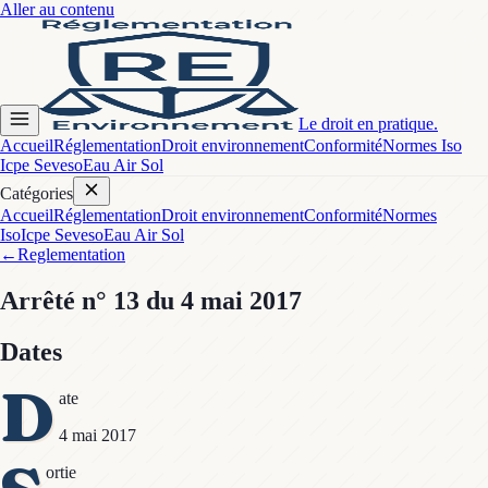
Aller au contenu
Le droit en pratique.
Accueil
Réglementation
Droit environnement
Conformité
Normes Iso
Icpe Seveso
Eau Air Sol
Catégories
Accueil
Réglementation
Droit environnement
Conformité
Normes
Iso
Icpe Seveso
Eau Air Sol
←
Reglementation
Arrêté
n° 13
du 4 mai 2017
Dates
D
ate
4 mai 2017
ortie