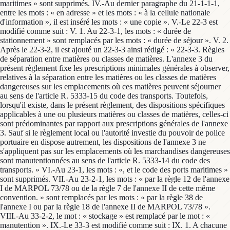
maritimes » sont supprimés. IV.-Au dernier paragraphe du 21-1-1-1,
entre les mots : « en adresse » et les mots : « à la cellule nationale
d'information », il est inséré les mots : « une copie ». V.-Le 22-3 est
modifié comme suit : V. 1. Au 22-3-1, les mots : « durée de
stationnement » sont remplacés par les mots : « durée de séjour ». V. 2.
Après le 22-3-2, il est ajouté un 22-3-3 ainsi rédigé : « 22-3-3. Règles
de séparation entre matières ou classes de matières. L'annexe 3 du
présent règlement fixe les prescriptions minimales générales à observer,
relatives à la séparation entre les matières ou les classes de matières
dangereuses sur les emplacements où ces matières peuvent séjourner
au sens de l'article R. 5333-15 du code des transports. Toutefois,
lorsqu'il existe, dans le présent règlement, des dispositions spécifiques
applicables à une ou plusieurs matières ou classes de matières, celles-ci
sont prédominantes par rapport aux prescriptions générales de l'annexe
3. Sauf si le règlement local ou l'autorité investie du pouvoir de police
portuaire en dispose autrement, les dispositions de l'annexe 3 ne
s'appliquent pas sur les emplacements où les marchandises dangereuses
sont manutentionnées au sens de l'article R. 5333-14 du code des
transports. » VI.-Au 23-1, les mots : «, et le code des ports maritimes »
sont supprimés. VII.-Au 23-2-1, les mots : « par la règle 12 de l'annexe
I de MARPOL 73/78 ou de la règle 7 de l'annexe II de cette même
convention. » sont remplacés par les mots : « par la règle 38 de
l'annexe I ou par la règle 18 de l'annexe II de MARPOL 73/78 ».
VIII.-Au 33-2-2, le mot : « stockage » est remplacé par le mot : «
manutention ». IX.-Le 33-3 est modifié comme suit : IX. 1. A chacune