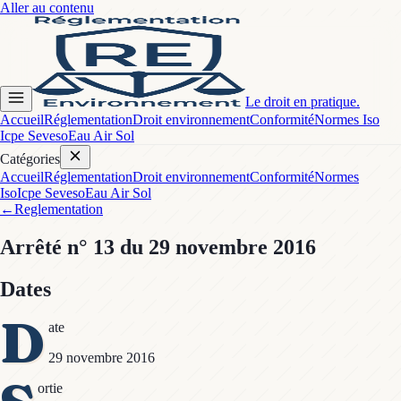
Aller au contenu
Le droit en pratique.
Accueil
Réglementation
Droit environnement
Conformité
Normes Iso
Icpe Seveso
Eau Air Sol
Catégories
Accueil
Réglementation
Droit environnement
Conformité
Normes
Iso
Icpe Seveso
Eau Air Sol
←
Reglementation
Arrêté
n° 13
du 29 novembre 2016
Dates
D
ate
29 novembre 2016
ortie