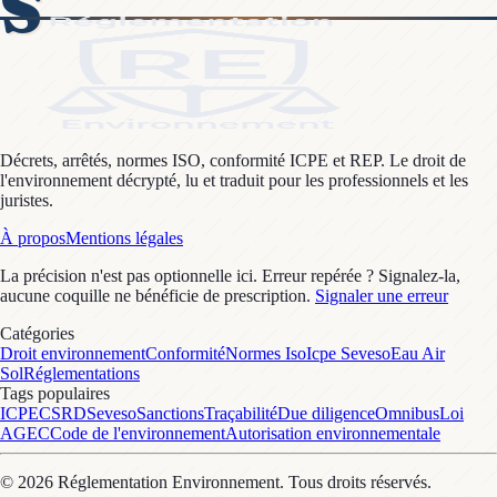
S
Décrets, arrêtés, normes ISO, conformité ICPE et REP. Le droit de
l'environnement décrypté, lu et traduit pour les professionnels et les
juristes.
À propos
Mentions légales
La précision n'est pas optionnelle ici. Erreur repérée ? Signalez-la,
aucune coquille ne bénéficie de prescription.
Signaler une erreur
Catégories
Droit environnement
Conformité
Normes Iso
Icpe Seveso
Eau Air
Sol
Réglementations
Tags populaires
ICPE
CSRD
Seveso
Sanctions
Traçabilité
Due diligence
Omnibus
Loi
AGEC
Code de l'environnement
Autorisation environnementale
©
2026
Réglementation Environnement
. Tous droits réservés.