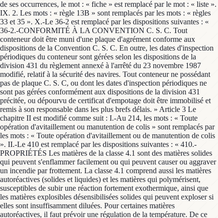
de ses occurrences, le mot : « fiche » est remplacé par le mot : « liste ».
IX. 2. Les mots : « règle 13B » sont remplacés par les mots : « règles
33 et 35 ». X.-Le 36-2 est remplacé par les dispositions suivantes : «
36-2.-CONFORMITÉ À LA CONVENTION C. S. C. Tout
conteneur doit être muni d'une plaque d'agrément conforme aux
dispositions de la Convention C. S. C. En outre, les dates d'inspection
périodiques du conteneur sont gérées selon les dispositions de la
division 431 du règlement annexé à l'arrêté du 23 novembre 1987
modifié, relatif à la sécurité des navires. Tout conteneur ne possédant
pas de plaque C. S. C, ou dont les dates d'inspection périodiques ne
sont pas gérées conformément aux dispositions de la division 431
précitée, ou dépourvu de certificat d'empotage doit être immobilisé et
remis à son responsable dans les plus brefs délais. » Article 3 Le
chapitre II est modifié comme suit : I.-Au 214, les mots : « Toute
opération d'avitaillement ou manutention de colis » sont remplacés par
les mots : « Toute opération d'avitaillement ou de manutention de colis
». II.-Le 410 est remplacé par les dispositions suivantes : « 410.-
PROPRIÉTÉS Les matières de la classe 4.1 sont des matières solides
qui peuvent s'enflammer facilement ou qui peuvent causer ou aggraver
un incendie par frottement. La classe 4.1 comprend aussi les matières
autoréactives (solides et liquides) et les matières qui polymérisent,
susceptibles de subir une réaction fortement exothermique, ainsi que
les matières explosibles désensibilisées solides qui peuvent exploser si
elles sont insuffisamment diluées. Pour certaines matières
autoréactives, il faut prévoir une régulation de la température. De ce