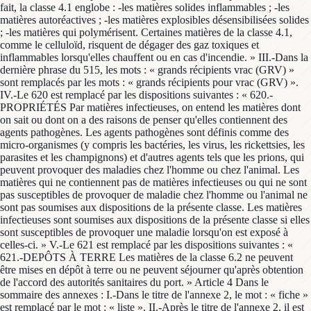
fait, la classe 4.1 englobe : -les matières solides inflammables ; -les
matières autoréactives ; -les matières explosibles désensibilisées solides
; -les matières qui polymérisent. Certaines matières de la classe 4.1,
comme le celluloïd, risquent de dégager des gaz toxiques et
inflammables lorsqu'elles chauffent ou en cas d'incendie. » III.-Dans la
dernière phrase du 515, les mots : « grands récipients vrac (GRV) »
sont remplacés par les mots : « grands récipients pour vrac (GRV) ».
IV.-Le 620 est remplacé par les dispositions suivantes : « 620.-
PROPRIÉTÉS Par matières infectieuses, on entend les matières dont
on sait ou dont on a des raisons de penser qu'elles contiennent des
agents pathogènes. Les agents pathogènes sont définis comme des
micro-organismes (y compris les bactéries, les virus, les rickettsies, les
parasites et les champignons) et d'autres agents tels que les prions, qui
peuvent provoquer des maladies chez l'homme ou chez l'animal. Les
matières qui ne contiennent pas de matières infectieuses ou qui ne sont
pas susceptibles de provoquer de maladie chez l'homme ou l'animal ne
sont pas soumises aux dispositions de la présente classe. Les matières
infectieuses sont soumises aux dispositions de la présente classe si elles
sont susceptibles de provoquer une maladie lorsqu'on est exposé à
celles-ci. » V.-Le 621 est remplacé par les dispositions suivantes : «
621.-DEPÔTS À TERRE Les matières de la classe 6.2 ne peuvent
être mises en dépôt à terre ou ne peuvent séjourner qu'après obtention
de l'accord des autorités sanitaires du port. » Article 4 Dans le
sommaire des annexes : I.-Dans le titre de l'annexe 2, le mot : « fiche »
est remplacé par le mot : « liste ». II.-Après le titre de l'annexe 2, il est