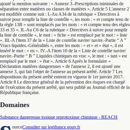
ajouté la mention suivante : « Annexe 3.-Prescriptions minimales de
séparation entre matières ou classes de matières ». Article 5 L'annexe 2
est modifiée comme suit : I.-Au A34 de la rubrique « Directives à
suivre pour remplir la liste de contrôle », les mots : « et compte tenu de
la règle 13B » sont remplacés par les mots : « et compte tenu des règles
33 et 35 ». II.-Au C6 de la rubrique « Directives à suivre pour remplir
la liste de contrôle », le mot : « fiche » est remplacé par le mot : « liste
». III.-A l'item 37 de la « Liste de contrôle navire/ navire.-Partie “ A ”
Vracs liquides.-Généralités », entre les mots : « et » et « état », il est
inséré le mot : « en ». IV.-A l'item 10 de la « Liste de contrôle navire/
navire.-Partie “ B ” Liquides chimiques en vrac », le mot : « tant » est
remplacé par le mot : « état ». Article 6 Après le formulaire «
Déclaration matières dangereuses » de l'annexe 2, il est ajouté une
annexe 3, qui fait l'objet de l'annexe au présent arrêté. Article 7 Les
dispositions du présent arrêté entrent en vigueur le 1er janvier 2017.
Article 8 Le directeur général de la prévention des risques est chargé
de l'exécution du présent arrêté, qui sera publié au Journal officiel de la
République française.
Domaines
Substance dangereuse toxique reprotoxique chimique - REACH
ource
Consulter sur legifrance.gouv.fr