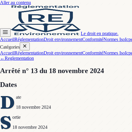
Aller au contenu
Le droit en pratique.
Accueil
Réglementation
Droit environnement
Conformité
Normes Iso
Icp
Catégories
Accueil
Réglementation
Droit environnement
Conformité
Normes Iso
Icp
←
Reglementation
Arrêté
n° 13
du 18 novembre 2024
Dates
D
ate
18 novembre 2024
S
ortie
18 novembre 2024