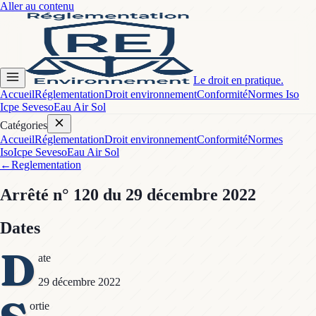
Aller au contenu
Le droit en pratique.
Accueil
Réglementation
Droit environnement
Conformité
Normes Iso
Icpe Seveso
Eau Air Sol
Catégories
Accueil
Réglementation
Droit environnement
Conformité
Normes
Iso
Icpe Seveso
Eau Air Sol
←
Reglementation
Arrêté
n° 120
du 29 décembre 2022
Dates
D
ate
29 décembre 2022
ortie