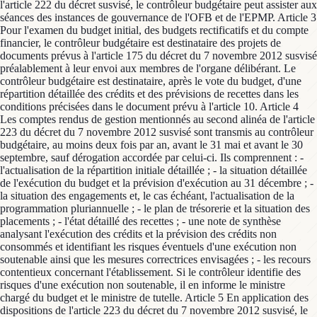
l'article 222 du décret susvisé, le contrôleur budgétaire peut assister aux
séances des instances de gouvernance de l'OFB et de l'EPMP. Article 3
Pour l'examen du budget initial, des budgets rectificatifs et du compte
financier, le contrôleur budgétaire est destinataire des projets de
documents prévus à l'article 175 du décret du 7 novembre 2012 susvisé
préalablement à leur envoi aux membres de l'organe délibérant. Le
contrôleur budgétaire est destinataire, après le vote du budget, d'une
répartition détaillée des crédits et des prévisions de recettes dans les
conditions précisées dans le document prévu à l'article 10. Article 4
Les comptes rendus de gestion mentionnés au second alinéa de l'article
223 du décret du 7 novembre 2012 susvisé sont transmis au contrôleur
budgétaire, au moins deux fois par an, avant le 31 mai et avant le 30
septembre, sauf dérogation accordée par celui-ci. Ils comprennent : -
l'actualisation de la répartition initiale détaillée ; - la situation détaillée
de l'exécution du budget et la prévision d'exécution au 31 décembre ; -
la situation des engagements et, le cas échéant, l'actualisation de la
programmation pluriannuelle ; - le plan de trésorerie et la situation des
placements ; - l'état détaillé des recettes ; - une note de synthèse
analysant l'exécution des crédits et la prévision des crédits non
consommés et identifiant les risques éventuels d'une exécution non
soutenable ainsi que les mesures correctrices envisagées ; - les recours
contentieux concernant l'établissement. Si le contrôleur identifie des
risques d'une exécution non soutenable, il en informe le ministre
chargé du budget et le ministre de tutelle. Article 5 En application des
dispositions de l'article 223 du décret du 7 novembre 2012 susvisé, le