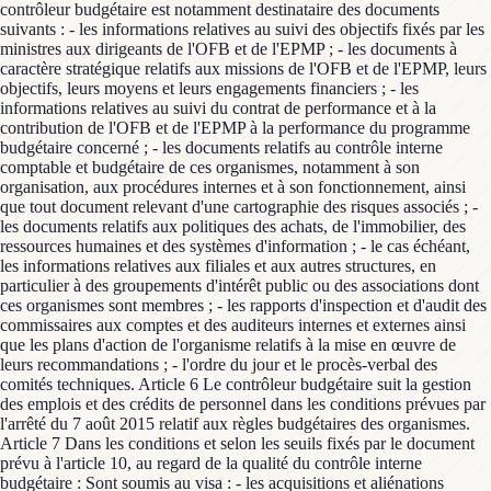
contrôleur budgétaire est notamment destinataire des documents
suivants : - les informations relatives au suivi des objectifs fixés par les
ministres aux dirigeants de l'OFB et de l'EPMP ; - les documents à
caractère stratégique relatifs aux missions de l'OFB et de l'EPMP, leurs
objectifs, leurs moyens et leurs engagements financiers ; - les
informations relatives au suivi du contrat de performance et à la
contribution de l'OFB et de l'EPMP à la performance du programme
budgétaire concerné ; - les documents relatifs au contrôle interne
comptable et budgétaire de ces organismes, notamment à son
organisation, aux procédures internes et à son fonctionnement, ainsi
que tout document relevant d'une cartographie des risques associés ; -
les documents relatifs aux politiques des achats, de l'immobilier, des
ressources humaines et des systèmes d'information ; - le cas échéant,
les informations relatives aux filiales et aux autres structures, en
particulier à des groupements d'intérêt public ou des associations dont
ces organismes sont membres ; - les rapports d'inspection et d'audit des
commissaires aux comptes et des auditeurs internes et externes ainsi
que les plans d'action de l'organisme relatifs à la mise en œuvre de
leurs recommandations ; - l'ordre du jour et le procès-verbal des
comités techniques. Article 6 Le contrôleur budgétaire suit la gestion
des emplois et des crédits de personnel dans les conditions prévues par
l'arrêté du 7 août 2015 relatif aux règles budgétaires des organismes.
Article 7 Dans les conditions et selon les seuils fixés par le document
prévu à l'article 10, au regard de la qualité du contrôle interne
budgétaire : Sont soumis au visa : - les acquisitions et aliénations