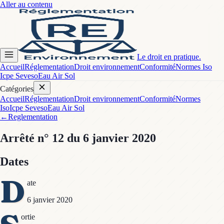
Aller au contenu
Le droit en pratique.
Accueil
Réglementation
Droit environnement
Conformité
Normes Iso
Icpe Seveso
Eau Air Sol
Catégories
Accueil
Réglementation
Droit environnement
Conformité
Normes
Iso
Icpe Seveso
Eau Air Sol
←
Reglementation
Arrêté
n° 12
du 6 janvier 2020
Dates
D
ate
6 janvier 2020
ortie