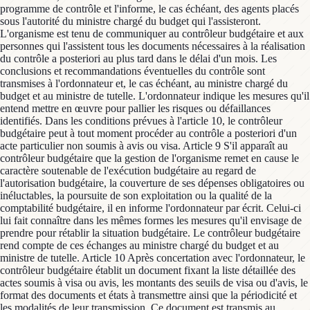
programme de contrôle et l'informe, le cas échéant, des agents placés
sous l'autorité du ministre chargé du budget qui l'assisteront.
L'organisme est tenu de communiquer au contrôleur budgétaire et aux
personnes qui l'assistent tous les documents nécessaires à la réalisation
du contrôle a posteriori au plus tard dans le délai d'un mois. Les
conclusions et recommandations éventuelles du contrôle sont
transmises à l'ordonnateur et, le cas échéant, au ministre chargé du
budget et au ministre de tutelle. L'ordonnateur indique les mesures qu'il
entend mettre en œuvre pour pallier les risques ou défaillances
identifiés. Dans les conditions prévues à l'article 10, le contrôleur
budgétaire peut à tout moment procéder au contrôle a posteriori d'un
acte particulier non soumis à avis ou visa. Article 9 S'il apparaît au
contrôleur budgétaire que la gestion de l'organisme remet en cause le
caractère soutenable de l'exécution budgétaire au regard de
l'autorisation budgétaire, la couverture de ses dépenses obligatoires ou
inéluctables, la poursuite de son exploitation ou la qualité de la
comptabilité budgétaire, il en informe l'ordonnateur par écrit. Celui-ci
lui fait connaître dans les mêmes formes les mesures qu'il envisage de
prendre pour rétablir la situation budgétaire. Le contrôleur budgétaire
rend compte de ces échanges au ministre chargé du budget et au
ministre de tutelle. Article 10 Après concertation avec l'ordonnateur, le
contrôleur budgétaire établit un document fixant la liste détaillée des
actes soumis à visa ou avis, les montants des seuils de visa ou d'avis, le
format des documents et états à transmettre ainsi que la périodicité et
les modalités de leur transmission. Ce document est transmis au