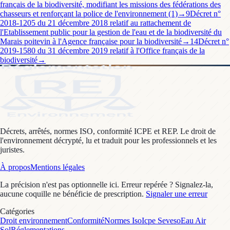
français de la biodiversité, modifiant les missions des fédérations des
chasseurs et renforçant la police de l'environnement (1)
→
9
Décret n°
2018-1205 du 21 décembre 2018 relatif au rattachement de
l'Etablissement public pour la gestion de l'eau et de la biodiversité du
Marais poitevin à l'Agence française pour la biodiversité
→
14
Décret n°
2019-1580 du 31 décembre 2019 relatif à l'Office français de la
biodiversité
→
Décrets, arrêtés, normes ISO, conformité ICPE et REP. Le droit de
l'environnement décrypté, lu et traduit pour les professionnels et les
juristes.
À propos
Mentions légales
La précision n'est pas optionnelle ici. Erreur repérée ? Signalez-la,
aucune coquille ne bénéficie de prescription.
Signaler une erreur
Catégories
Droit environnement
Conformité
Normes Iso
Icpe Seveso
Eau Air
Sol
Réglementations