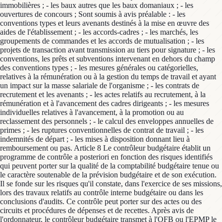
immobilières ; - les baux autres que les baux domaniaux ; - les
ouvertures de concours ; Sont soumis à avis préalable : - les
conventions types et leurs avenants destinés à la mise en œuvre des
aides de l'établissement ; - les accords-cadres ; - les marchés, les
groupements de commandes et les accords de mutualisation ; - les
projets de transaction avant transmission au tiers pour signature ; - les
conventions, les prêts et subventions intervenant en dehors du champ
des conventions types ; - les mesures générales ou catégorielles,
relatives à la rémunération ou à la gestion du temps de travail et ayant
un impact sur la masse salariale de l'organisme ; - les contrats de
recrutement et les avenants ; - les actes relatifs au recrutement, à la
rémunération et à l'avancement des cadres dirigeants ; - les mesures
individuelles relatives à l'avancement, à la promotion ou au
reclassement des personnels ; - le calcul des enveloppes annuelles de
primes ; - les ruptures conventionnelles de contrat de travail ; - les
indemnités de départ ; - les mises à disposition donnant lieu à
remboursement ou pas. Article 8 Le contrôleur budgétaire établit un
programme de contrôle a posteriori en fonction des risques identifiés
qui peuvent porter sur la qualité de la comptabilité budgétaire tenue ou
le caractère soutenable de la prévision budgétaire et de son exécution.
Il se fonde sur les risques qu'il constate, dans l'exercice de ses missions,
lors des travaux relatifs au contrôle interne budgétaire ou dans les
conclusions d'audits. Ce contrôle peut porter sur des actes ou des
circuits et procédures de dépenses et de recettes. Après avis de
l'ordonnateur, le contrôleur budgétaire transmet à l'OFB ou l'EPMP le