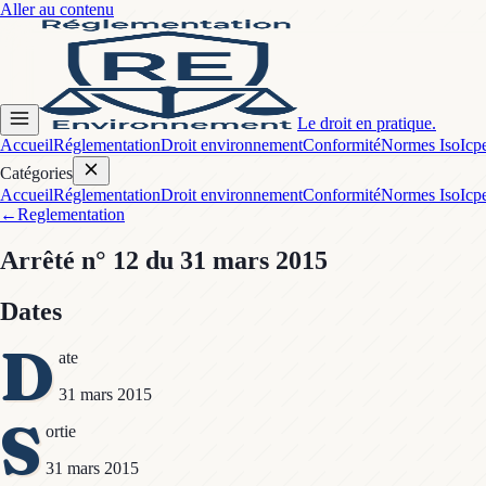
Aller au contenu
Le droit en pratique.
Accueil
Réglementation
Droit environnement
Conformité
Normes Iso
Icp
Catégories
Accueil
Réglementation
Droit environnement
Conformité
Normes Iso
Icp
←
Reglementation
Arrêté
n° 12
du 31 mars 2015
Dates
D
ate
31 mars 2015
S
ortie
31 mars 2015