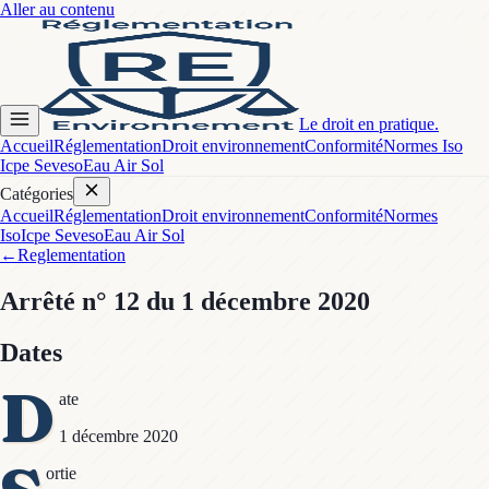
Aller au contenu
Le droit en pratique.
Accueil
Réglementation
Droit environnement
Conformité
Normes Iso
Icpe Seveso
Eau Air Sol
Catégories
Accueil
Réglementation
Droit environnement
Conformité
Normes
Iso
Icpe Seveso
Eau Air Sol
←
Reglementation
Arrêté
n° 12
du 1 décembre 2020
Dates
D
ate
1 décembre 2020
ortie