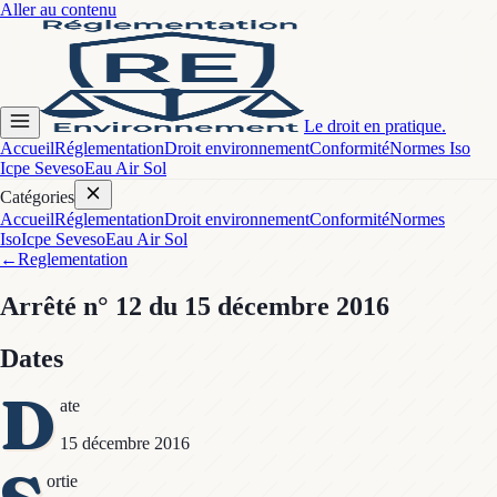
Aller au contenu
Le droit en pratique.
Accueil
Réglementation
Droit environnement
Conformité
Normes Iso
Icpe Seveso
Eau Air Sol
Catégories
Accueil
Réglementation
Droit environnement
Conformité
Normes
Iso
Icpe Seveso
Eau Air Sol
←
Reglementation
Arrêté
n° 12
du 15 décembre 2016
Dates
D
ate
15 décembre 2016
ortie