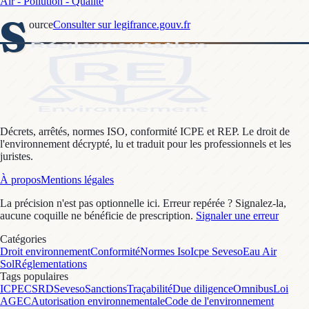
Air - Pollution - Qualité
S
ource
Consulter sur legifrance.gouv.fr
Décrets, arrêtés, normes ISO, conformité ICPE et REP. Le droit de
l'environnement décrypté, lu et traduit pour les professionnels et les
juristes.
À propos
Mentions légales
La précision n'est pas optionnelle ici. Erreur repérée ? Signalez-la,
aucune coquille ne bénéficie de prescription.
Signaler une erreur
Catégories
Droit environnement
Conformité
Normes Iso
Icpe Seveso
Eau Air
Sol
Réglementations
Tags populaires
ICPE
CSRD
Seveso
Sanctions
Traçabilité
Due diligence
Omnibus
Loi
AGEC
Autorisation environnementale
Code de l'environnement