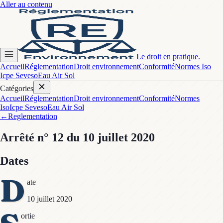
Aller au contenu
Le droit en pratique.
Accueil
Réglementation
Droit environnement
Conformité
Normes Iso
Icpe Seveso
Eau Air Sol
Catégories
Accueil
Réglementation
Droit environnement
Conformité
Normes
Iso
Icpe Seveso
Eau Air Sol
←
Reglementation
Arrêté
n° 12
du 10 juillet 2020
Dates
D
ate
10 juillet 2020
ortie