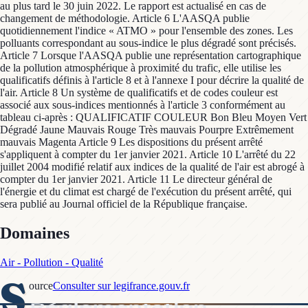
au plus tard le 30 juin 2022. Le rapport est actualisé en cas de
changement de méthodologie. Article 6 L'AASQA publie
quotidiennement l'indice « ATMO » pour l'ensemble des zones. Les
polluants correspondant au sous-indice le plus dégradé sont précisés.
Article 7 Lorsque l'AASQA publie une représentation cartographique
de la pollution atmosphérique à proximité du trafic, elle utilise les
qualificatifs définis à l'article 8 et à l'annexe I pour décrire la qualité de
l'air. Article 8 Un système de qualificatifs et de codes couleur est
associé aux sous-indices mentionnés à l'article 3 conformément au
tableau ci-après : QUALIFICATIF COULEUR Bon Bleu Moyen Vert
Dégradé Jaune Mauvais Rouge Très mauvais Pourpre Extrêmement
mauvais Magenta Article 9 Les dispositions du présent arrêté
s'appliquent à compter du 1er janvier 2021. Article 10 L'arrêté du 22
juillet 2004 modifié relatif aux indices de la qualité de l'air est abrogé à
compter du 1er janvier 2021. Article 11 Le directeur général de
l'énergie et du climat est chargé de l'exécution du présent arrêté, qui
sera publié au Journal officiel de la République française.
Domaines
Air - Pollution - Qualité
S
ource
Consulter sur legifrance.gouv.fr