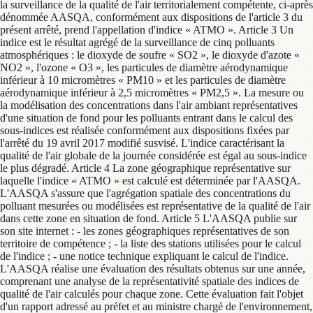
la surveillance de la qualité de l'air territorialement compétente, ci-après
dénommée AASQA, conformément aux dispositions de l'article 3 du
présent arrêté, prend l'appellation d'indice « ATMO ». Article 3 Un
indice est le résultat agrégé de la surveillance de cinq polluants
atmosphériques : le dioxyde de soufre « SO2 », le dioxyde d'azote «
NO2 », l'ozone « O3 », les particules de diamètre aérodynamique
inférieur à 10 micromètres « PM10 » et les particules de diamètre
aérodynamique inférieur à 2,5 micromètres « PM2,5 ». La mesure ou
la modélisation des concentrations dans l'air ambiant représentatives
d'une situation de fond pour les polluants entrant dans le calcul des
sous-indices est réalisée conformément aux dispositions fixées par
l'arrêté du 19 avril 2017 modifié susvisé. L'indice caractérisant la
qualité de l'air globale de la journée considérée est égal au sous-indice
le plus dégradé. Article 4 La zone géographique représentative sur
laquelle l'indice « ATMO » est calculé est déterminée par l'AASQA.
L'AASQA s'assure que l'agrégation spatiale des concentrations du
polluant mesurées ou modélisées est représentative de la qualité de l'air
dans cette zone en situation de fond. Article 5 L'AASQA publie sur
son site internet : - les zones géographiques représentatives de son
territoire de compétence ; - la liste des stations utilisées pour le calcul
de l'indice ; - une notice technique expliquant le calcul de l'indice.
L'AASQA réalise une évaluation des résultats obtenus sur une année,
comprenant une analyse de la représentativité spatiale des indices de
qualité de l'air calculés pour chaque zone. Cette évaluation fait l'objet
d'un rapport adressé au préfet et au ministre chargé de l'environnement,