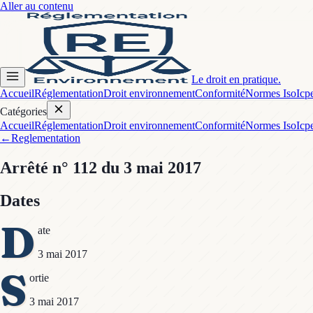
Aller au contenu
Le droit en pratique.
Accueil
Réglementation
Droit environnement
Conformité
Normes Iso
Icp
Catégories
Accueil
Réglementation
Droit environnement
Conformité
Normes Iso
Icp
←
Reglementation
Arrêté
n° 112
du 3 mai 2017
Dates
D
ate
3 mai 2017
S
ortie
3 mai 2017