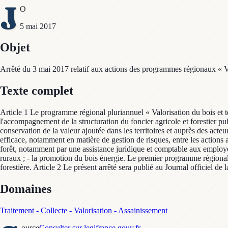
J
O
5 mai 2017
Objet
Arrêté du 3 mai 2017 relatif aux actions des programmes régionaux « Val
Texte complet
Article 1 Le programme régional pluriannuel « Valorisation du bois et te
l'accompagnement de la structuration du foncier agricole et forestier publi
conservation de la valeur ajoutée dans les territoires et auprès des acteu
efficace, notamment en matière de gestion de risques, entre les actions a
forêt, notamment par une assistance juridique et comptable aux employeur
ruraux ; - la promotion du bois énergie. Le premier programme régional p
forestière. Article 2 Le présent arrêté sera publié au Journal officiel de
Domaines
Traitement - Collecte - Valorisation - Assainissement
ource
Consulter sur legifrance.gouv.fr