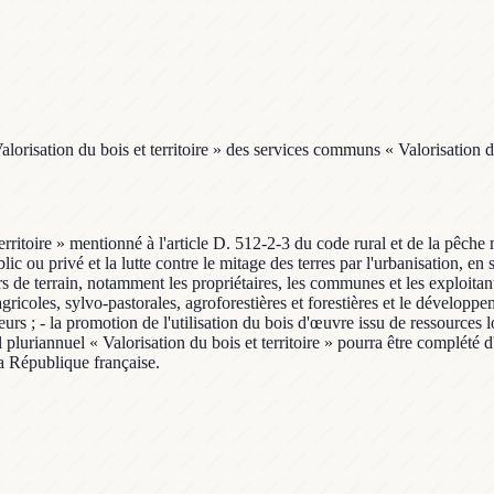
orisation du bois et territoire » des services communs « Valorisation du
rritoire » mentionné à l'article D. 512-2-3 du code rural et de la pêche 
c ou privé et la lutte contre le mitage des terres par l'urbanisation, en s
rs de terrain, notamment les propriétaires, les communes et les exploitants
gricoles, sylvo-pastorales, agroforestières et forestières et le développ
s ; - la promotion de l'utilisation du bois d'œuvre issu de ressources lo
luriannuel « Valorisation du bois et territoire » pourra être complété d'
 la République française.