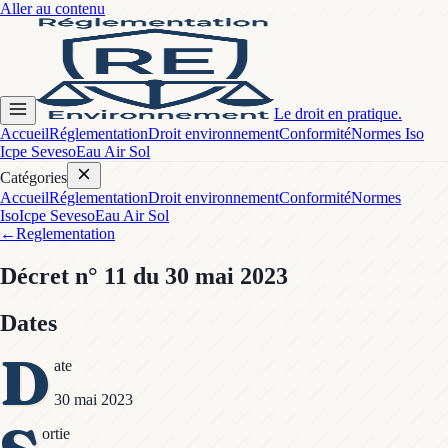
Aller au contenu
Le droit en pratique.
Accueil
Réglementation
Droit environnement
Conformité
Normes Iso
Icpe Seveso
Eau Air Sol
Catégories
Accueil
Réglementation
Droit environnement
Conformité
Normes
Iso
Icpe Seveso
Eau Air Sol
←
Reglementation
Décret
n° 11
du 30 mai 2023
Dates
D
ate
30 mai 2023
ortie