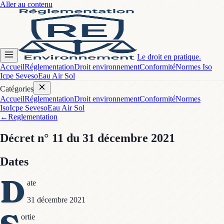
Aller au contenu
Le droit en pratique.
Accueil
Réglementation
Droit environnement
Conformité
Normes Iso
Icpe Seveso
Eau Air Sol
Catégories
Accueil
Réglementation
Droit environnement
Conformité
Normes
Iso
Icpe Seveso
Eau Air Sol
←
Reglementation
Décret
n° 11
du 31 décembre 2021
Dates
D
ate
31 décembre 2021
ortie