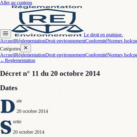
Aller au contenu
Le droit en pratique.
Accueil
Réglementation
Droit environnement
Conformité
Normes Iso
Icp
Catégories
Accueil
Réglementation
Droit environnement
Conformité
Normes Iso
Icp
←
Reglementation
Décret
n° 11
du 20 octobre 2014
Dates
D
ate
20 octobre 2014
S
ortie
20 octobre 2014