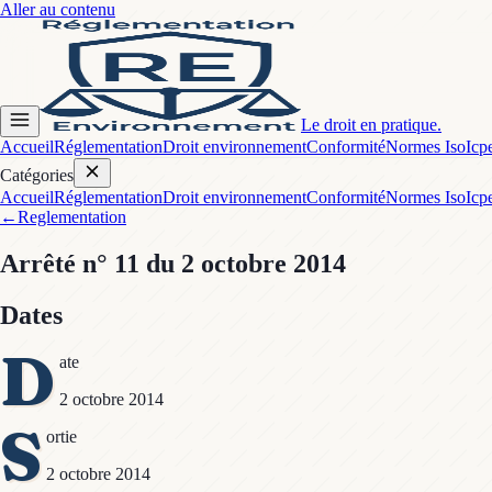
Aller au contenu
Le droit en pratique.
Accueil
Réglementation
Droit environnement
Conformité
Normes Iso
Icp
Catégories
Accueil
Réglementation
Droit environnement
Conformité
Normes Iso
Icp
←
Reglementation
Arrêté
n° 11
du 2 octobre 2014
Dates
D
ate
2 octobre 2014
S
ortie
2 octobre 2014