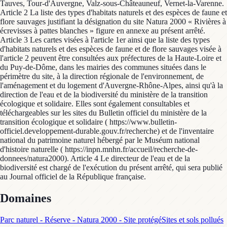
Tauves, Tour-d'Auvergne, Valz-sous-Châteauneuf, Vernet-la-Varenne.
Article 2 La liste des types d'habitats naturels et des espèces de faune et
flore sauvages justifiant la désignation du site Natura 2000 « Rivières à
écrevisses à pattes blanches » figure en annexe au présent arrêté.
Article 3 Les cartes visées à l'article 1er ainsi que la liste des types
d'habitats naturels et des espèces de faune et de flore sauvages visée à
l'article 2 peuvent être consultées aux préfectures de la Haute-Loire et
du Puy-de-Dôme, dans les mairies des communes situées dans le
périmètre du site, à la direction régionale de l'environnement, de
l'aménagement et du logement d'Auvergne-Rhône-Alpes, ainsi qu'à la
direction de l'eau et de la biodiversité du ministère de la transition
écologique et solidaire. Elles sont également consultables et
téléchargeables sur les sites du Bulletin officiel du ministère de la
transition écologique et solidaire ( https://www.bulletin-
officiel.developpement-durable.gouv.fr/recherche) et de l'inventaire
national du patrimoine naturel hébergé par le Muséum national
d'histoire naturelle ( https://inpn.mnhn.fr/accueil/recherche-de-
donnees/natura2000). Article 4 Le directeur de l'eau et de la
biodiversité est chargé de l'exécution du présent arrêté, qui sera publié
au Journal officiel de la République française.
Domaines
Parc naturel - Réserve - Natura 2000 - Site protégé
Sites et sols pollués