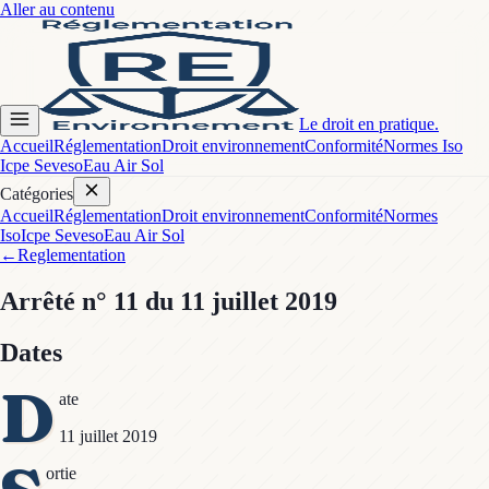
Aller au contenu
Le droit en pratique.
Accueil
Réglementation
Droit environnement
Conformité
Normes Iso
Icpe Seveso
Eau Air Sol
Catégories
Accueil
Réglementation
Droit environnement
Conformité
Normes
Iso
Icpe Seveso
Eau Air Sol
←
Reglementation
Arrêté
n° 11
du 11 juillet 2019
Dates
D
ate
11 juillet 2019
ortie