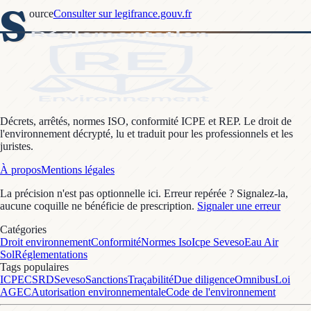
S
ource
Consulter sur legifrance.gouv.fr
Décrets, arrêtés, normes ISO, conformité ICPE et REP. Le droit de
l'environnement décrypté, lu et traduit pour les professionnels et les
juristes.
À propos
Mentions légales
La précision n'est pas optionnelle ici. Erreur repérée ? Signalez-la,
aucune coquille ne bénéficie de prescription.
Signaler une erreur
Catégories
Droit environnement
Conformité
Normes Iso
Icpe Seveso
Eau Air
Sol
Réglementations
Tags populaires
ICPE
CSRD
Seveso
Sanctions
Traçabilité
Due diligence
Omnibus
Loi
AGEC
Autorisation environnementale
Code de l'environnement