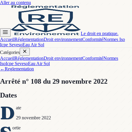
Aller au contenu
Le droit en pratique.
Accueil
Réglementation
Droit environnement
Conformité
Normes Iso
Icpe Seveso
Eau Air Sol
Catégories
Accueil
Réglementation
Droit environnement
Conformité
Normes
Iso
Icpe Seveso
Eau Air Sol
←
Reglementation
Arrêté
n° 108
du 29 novembre 2022
Dates
D
ate
29 novembre 2022
ortie