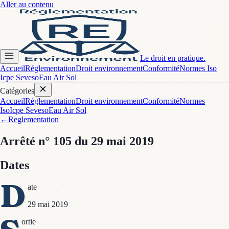
Aller au contenu
Le droit en pratique.
Accueil
Réglementation
Droit environnement
Conformité
Normes Iso
Icpe Seveso
Eau Air Sol
Catégories
Accueil
Réglementation
Droit environnement
Conformité
Normes
Iso
Icpe Seveso
Eau Air Sol
←
Reglementation
Arrêté
n° 105
du 29 mai 2019
Dates
D
ate
29 mai 2019
ortie